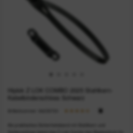
Hiplok Z LOK COMBO 2025 Stahlkern-
Kabelbinderschloss Schwarz
Artikelnummer:
94235730
Als praktisches Sicherheitsband mit Stahlkern und
Zahlenschloss bietet das Z-Lok Combo den Basisschutz für