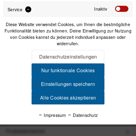
Inaktiv
Service
Diese Website verwendet Cookies, um Ihnen die bestmögliche
Funktionalität bieten zu können. Deine Einwilligung zur Nutzung
von Cookies kannst du jederzeit individuell anpassen oder
widerrufen.
Hiplok TRACK AirTag-Halterung mit Z LOK Bracket
Datenschutzeinstellungen
Nur funktionale Cookies
UVP:17,99 €
12,00 €
*
Einstellungen speichern
Alle Cookies akzeptieren
Beschreibung
Mehr Schutz zwischendurch Beim Bäcker & Cafe mit
Radfreunden: das Z-Lok Combo ist ab jetzt...
mehr
Impressum
Datenschutz
Produktsicherheit