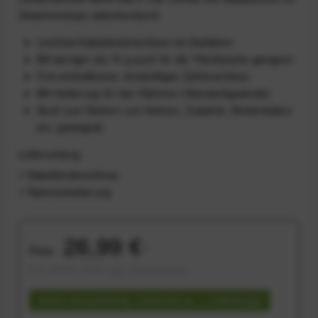
Zwischenstops zwischendurch.
Leichtes Kabelbinderschloss mit Stahlkern
Mit weniger als 70 g auch für die Trikottasche geeignet
Frei einstellbares, dreistelliges Zahlenschloss
Mit Halterung für den Rahmen (Standardgewinde)
Auch zum Sichern von Helmen, Zubehör, Kinderrädern
etc. geeeignet
Lieferumfang
1 Kabelbinderschloss
1 Rahmenhalterung
26,99 €
Preis:
*
inkl. gesetzl. MwSt.
zzgl. Versandkosten
Sofort versandfertig, Lieferzeit ca. 1-3 Werktage