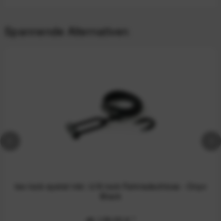
Spannende Alternativen
tex-lock eyelet inkl. U/X-lock Fahrradschloss - Onyx
Black
ab 139,00 €
*