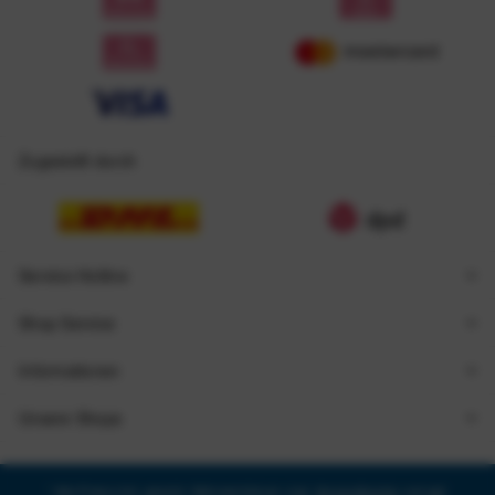
Zugestellt durch
Service Hotline
Shop Service
Informationen
Unsere Shops
* Alle Preise inkl. gesetzl. Mehrwertsteuer zzgl.
Versandkosten
und ggf.