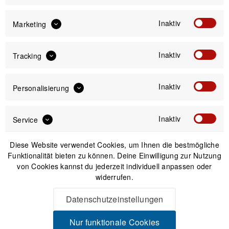
Inaktiv
14,00 €
Marketing
Preis:
*
inkl. gesetzl. MwSt.
zzgl. Versandkosten
Inaktiv
Tracking
Versand am gleichen Tag bei Bestellungen bis 14 Uhr
Inaktiv
Personalisierung
Sicherer Kauf auf Rechnung
30 Tage Widerrufsrecht
Inaktiv
Service
Beschreibung
Diese Website verwendet Cookies, um Ihnen die bestmögliche
Funktionalität bieten zu können. Deine Einwilligung zur Nutzung
Hammerhead Karoo Zubehör-Adapter Zubehör Adapter für
von Cookies kannst du jederzeit individuell anpassen oder
Actiomcams, Lichter uvm. Mit dem...
mehr
widerrufen.
Datenschutzeinstellungen
Produktsicherheit
Nur funktionale Cookies