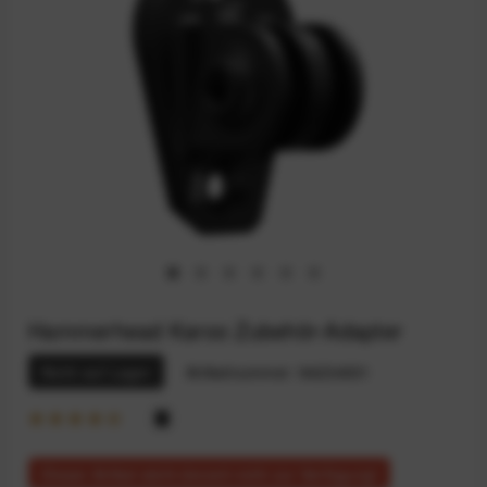
Hammerhead Karoo Zubehör-Adapter
Nicht auf Lager
Artikelnummer:
94234931
Dieser Artikel steht derzeit nicht zur Verfügung!