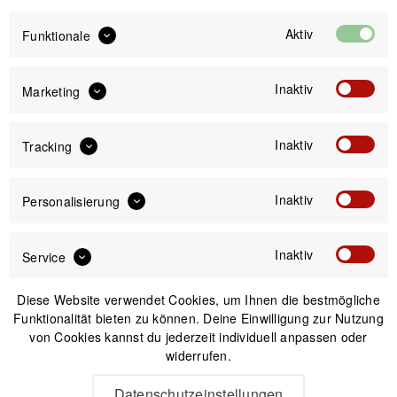
Preis:
*
inkl. gesetzl. MwSt.
zzgl. Versandkosten
Aktiv
Funktionale
Sofort versandfertig, Lieferzeit ca. 1-3 Werktage
Inaktiv
Marketing
Inaktiv
Tracking
IN DEN
WARENKORB
Inaktiv
Personalisierung
Versand am gleichen Tag bei Bestellungen bis 14 Uhr
Inaktiv
Service
Sicherer Kauf auf Rechnung
30 Tage Widerrufsrecht
Diese Website verwendet Cookies, um Ihnen die bestmögliche
Funktionalität bieten zu können. Deine Einwilligung zur Nutzung
von Cookies kannst du jederzeit individuell anpassen oder
Beschreibung
widerrufen.
Hammerhead 2.0 Herzfrequenzmesser Präzision, die
Datenschutzeinstellungen
begeistert Mit hochsensitiven...
mehr