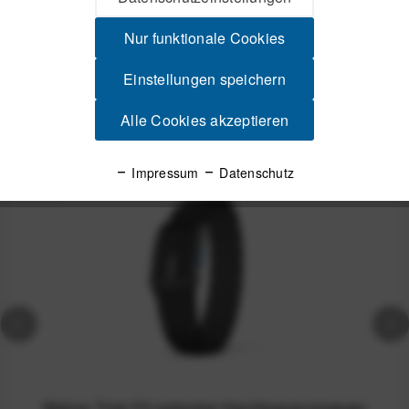
Nur funktionale Cookies
Produktsicherheit
Einstellungen speichern
Spannende Alternativen
Alle Cookies akzeptieren
Impressum
Datenschutz
-16%
Wahoo Tickr Fit optischer Herzfrequenzmesser