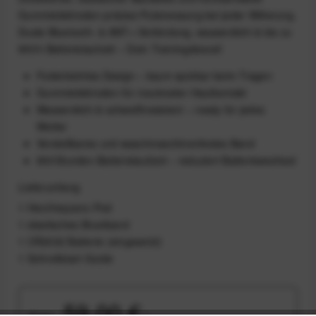
Gummielektroden präzise Pulsmessung bei jeder Witterung.
Duale Bluetooth‑ & ANT+‑Verbindung, wasserdicht & bis zu
900 h Batterielaufzeit – Dein Trainingsboost!
Federleichtes Design – kaum spürbar beim Tragen
Gummielektroden für maximalen Hautkontakt
Wasserdicht & schweißresistent – ready für jedes
Wetter
Verstellbares und waschmaschinenfestes Band
900 Stunden Batterielaufzeit – reduziert Batteriewechsel
Lieferumfang
1 Herzfrequenz‑Pod
1 elastisches Brustband
1 CR2032 Batterie (eingesetzt)
1 Schnellstart‑Guide
59,00 €