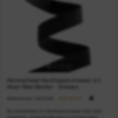
Hammerhead Herzfrequenzmesser 2.0
Heart Rate Monitor - Schwarz
Artikelnummer:
164031564
Der Hammerhead 2.0 Herzfrequenzmesser liefert dank
ultraleichter, elastischer Bauweise und hochsensibler