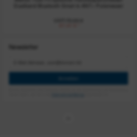
Dualband Bluetooth Smart & ANT+ Pulsmesser
UVP:79,99 €
67,41 €
*
Newsletter
Anmelden
Mit dem Absenden des Formulars erlaube ich die Speicherung und Verarbeitung
meiner Daten, wie Sie in der
Datenschutzerklärung
beschrieben ist.