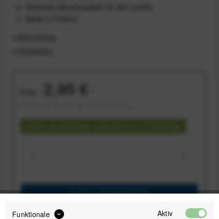
Robustes Abschlusstück für den Lenker
Made in Finland
Lieferumfang
2 Endstücke
2,95 €
Preis:
*
inkl. gesetzl. MwSt.
zzgl. Versandkosten
Sofort versandfertig, Lieferzeit ca. 1-3 Werktage
IN DEN
WARENKORB
Aktiv
Funktionale