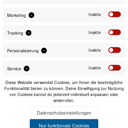
Zum Blogbeitrag: Lenkerband wickeln
Inaktiv
Marketing
Versand am gleichen Tag bei Bestellungen bis 14 Uhr
Inaktiv
Tracking
Sicherer Kauf auf Rechnung
30 Tage Widerrufsrecht
Inaktiv
Personalisierung
Beschreibung
Inaktiv
Service
Grepp Handlebar Bar End Plugs (2 Stück) Ersatz-Endstücke
Die Endstücke sind aus stabilem...
mehr
Diese Website verwendet Cookies, um Ihnen die bestmögliche
Funktionalität bieten zu können. Deine Einwilligung zur Nutzung
von Cookies kannst du jederzeit individuell anpassen oder
Videos
widerrufen.
Datenschutzeinstellungen
Produktsicherheit
Nur funktionale Cookies