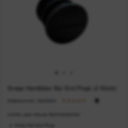
Grepp Handlebar Bar End Plugs (2 Stück)
Artikelnummer:
94235353
Leichte, aber robuste Abschlussstücke.
Ersatz Bar-End Plugs