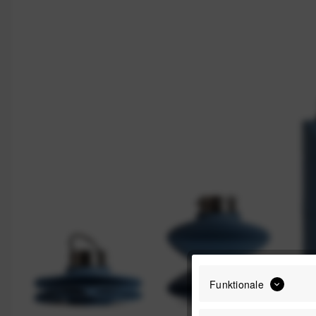
Funktionale