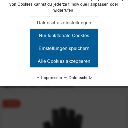
Sicherer Kauf auf Rechnung
von Cookies kannst du jederzeit individuell anpassen oder
30 Tage Widerrufsrecht
widerrufen.
Datenschutzeinstellungen
Beschreibung
Nur funktionale Cookies
Roeckl Inwil Rennradhandschuh Direktes Lenkgefühl für
präzises Handling Dieser...
mehr
Einstellungen speichern
Alle Cookies akzeptieren
Produktsicherheit
Impressum
Datenschutz
Spannende Alternativen
-71%