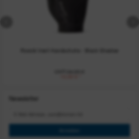
Roeckl Inwil Handschuhe - Black Shadow
UVP:34,95 €
10,00 €
*
Newsletter
Anmelden