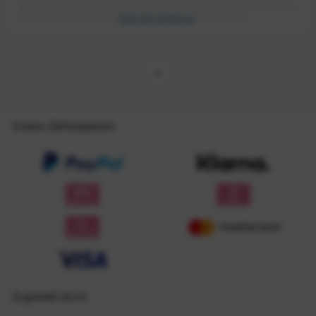
Mit dem Absenden des Formulars erlaube ich die Speicherung und Verarbeitung
meiner Daten, wie Sie in der
Datenschutzerklärung
beschrieben ist.
Unsere Zahlungsarten
Zugestellt durch