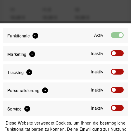
11
11,5
12
10,00 €
10,00 €
10,00 €
Aktiv
Funktionale
10,00 €
34,95 €
UVP:
Preis:
*
Inaktiv
Marketing
inkl. gesetzl. MwSt.
zzgl. Versandkosten
Bitte wähle zuerst
Größe
Inaktiv
Tracking
Inaktiv
Personalisierung
Inaktiv
Service
IN DEN
WARENKORB
Diese Website verwendet Cookies, um Ihnen die bestmögliche
Funktionalität bieten zu können. Deine Einwilligung zur Nutzung
Versand am gleichen Tag bei Bestellungen bis 14 Uhr