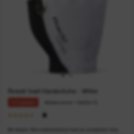
Roeckl Inwil Handschuhe - White
71% sparen
Artikelnummer:
164032170
Mit diesem Rennradhandschuh hast du exzellenten Grip