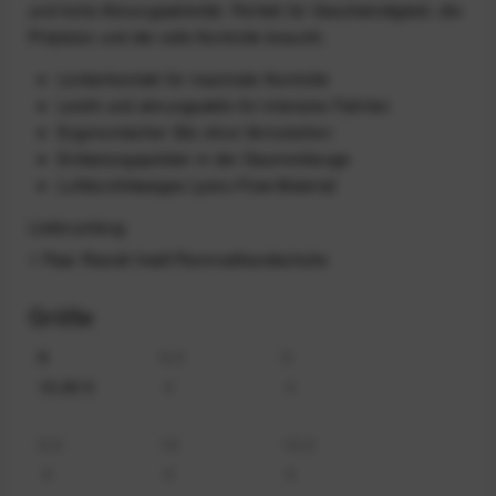
und hohe Atmungsaktivität. Perfekt für Geschwindigkeit, die
Präzision und die volle Kontrolle braucht.
Lenkerkontakt für maximale Kontrolle
Leicht und atmungsaktiv für intensive Fahrten
Ergonomischer Sitz ohne Verrutschen
Entlastungspolster in der Daumenbeuge
Luftdurchlässiges Lyvex-Flow-Material
Lieferumfang
1 Paar Roeckl Inwill Rennradhandschuhe
Größe
8
8,5
9
10,00 €
€
€
9,5
10
10,5
€
€
€