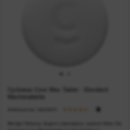
Cyclowax Core Wax Tablet - Standard
Wachstablette
Artikelnummer:
94233970
Weniger Reibung, längere Lebensdauer, saubere Kette: Die