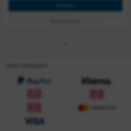
Anmelden
Mit dem Absenden des Formulars erlaube ich die Speicherung und Verarbeitung
meiner Daten, wie Sie in der
Datenschutzerklärung
beschrieben ist.
Unsere Zahlungsarten