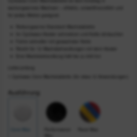
Cyclowax Core Wachstablette ist dein Einstieg in
wartungsarmes Wachsen – effektiv, umweltfreundlich und
für jedes Wetter geeignet.
Reibungsarme Standard-Wachstablette
Im Cyclowax-Heater schmelzen und Kette eintauchen
Fahre schneller mit gewachster Kette
Reicht für 12 Wachsbehandlungen mit dem Heater
Eine Wachsbehandlung hält bis zu 400 km
Lieferumfang
1 Cyclowax Core Wachstablette (für etwa 12 Anwendungen)
Ausführung
Core Wax
Performance
Race Wax
Wax