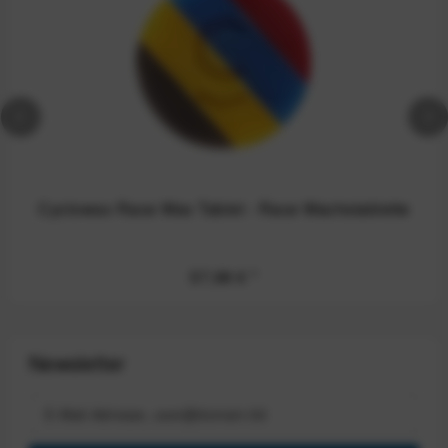
Cyclowax Race Wax Tablet - Race Wachstablette
57,98 €
*
Newsletter