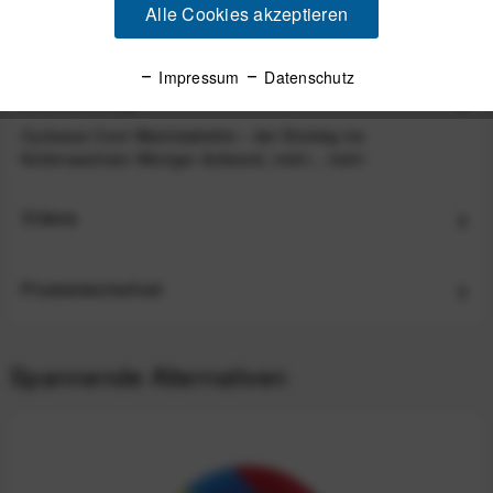
139,95 €
*
Alle Cookies akzeptieren
Impressum
Datenschutz
Beschreibung
Cyclowax Core Wachstablette – der Einstieg ins
Kettenwachsen Weniger Aufwand, mehr...
mehr
Videos
Produktsicherheit
Spannende Alternativen