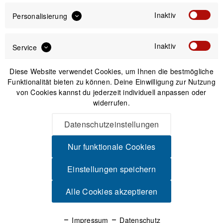
Inaktiv
Personalisierung
Inaktiv
Service
Diese Website verwendet Cookies, um Ihnen die bestmögliche
Funktionalität bieten zu können. Deine Einwilligung zur Nutzung
von Cookies kannst du jederzeit individuell anpassen oder
widerrufen.
Cyclowax Waxing Kit - Heiztopf zum Ketten wachsen
Datenschutzeinstellungen
Nur funktionale Cookies
139,95 €
*
Einstellungen speichern
Alle Cookies akzeptieren
Beschreibung
Cyclowax Clean Chain SRAM Force FlatTop 12-fach / 13-
Fach - fertig gewachste Kette...
mehr
Impressum
Datenschutz