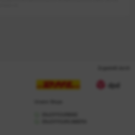
rieben ist.
Zugestellt durch
Unsere Shops
ENJOYYOURBIKE
ENJOYYOURCAMERA