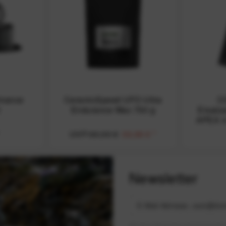
rmance
CeramicSpeed UFO Ultra
C
Endurance Wax 750 g
Ersatz
APEX 4
UVP:60,00 €
59,99 €
*
Newsletter
Mit dem Absenden des Formulars 