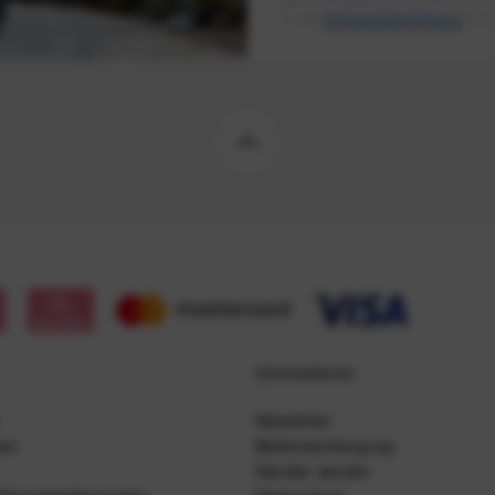
in der
Datenschutzerklärung
besch
Informationen
Newsletter
gen
Batterieentsorgung
Händler werden