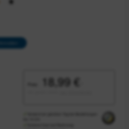
Anmelden
18,99 €
Preis:
*
inkl. gesetzl. MwSt.
zzgl. Versandkosten
Versand am gleichen Tag bei Bestellungen
bis 14 Uhr
Sicherer Kauf auf Rechnung