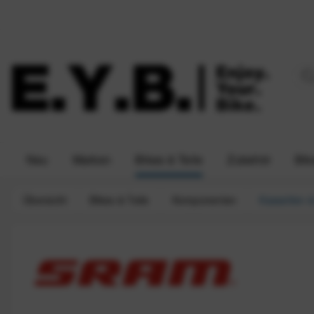
Neu
Marken
Bikes & Teile
Zubehör
Bik
Übersicht
Bikes & Teile
Komponenten
Kassetten &