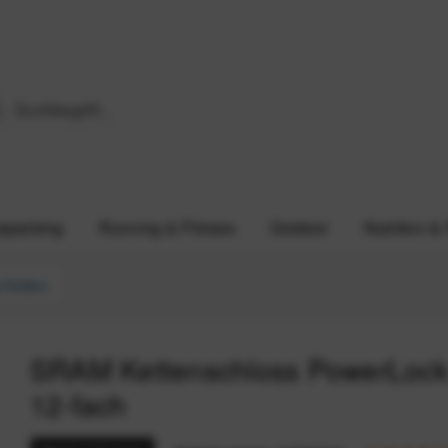
epacking
Running & Fitness
Outdoor
Nutrition &
 Ketten
SRAM Kettenschloss PowerLock 
12-fach