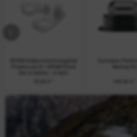
SRAM Kettenverschlussglied
Cyclowax Perfo
PowerLock D1 SRAM Road
Waxing Kit
Set (4 Stück), 12-fach
18,95 €
*
199,00 €
*