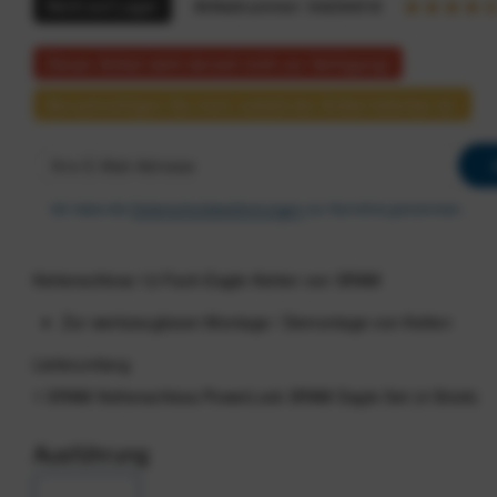
Nicht auf Lager
Artikelnummer:
94234616
Dieser Artikel steht derzeit nicht zur Verfügung!
Benachrichtigen Sie mich, sobald der Artikel lieferbar ist.
Ich habe die
Datenschutzbestimmungen
zur Kenntnis genommen.
Kettenschloss 12-Fach-Eagle-Ketten von SRAM
Zur werkzeuglosen Montage / Demontage von Ketten
Lieferumfang
1 SRAM Kettenschloss PowerLock SRAM Eagle Set (4 Stück)
Ausführung