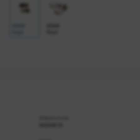
SRAM
SRAM
Eagle
Road
Artikelnummer
94234616