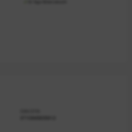
30 Tage Widerrufsrecht
EAN/GTIN
0710845805912