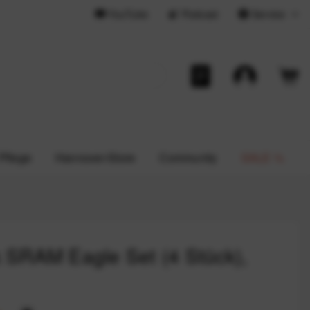
YouTube
Podcast
Service
 Pflege
Hannover-Store
Community
SALE %
SRAM Eagle Set (4 Stück),