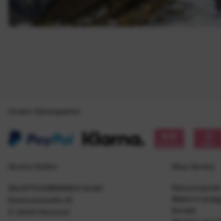
Unsere Zahlungsarten
Service Hotline
Shop Service
Retourenportal
ENJOYYOURBRANDS GmbH
Widerruf einle
Eleonorenstraße 20
Kontakt
D-30449 Hannover