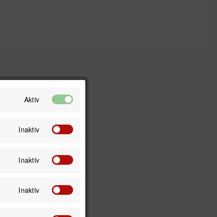
Aktiv
Inaktiv
Inaktiv
Inaktiv