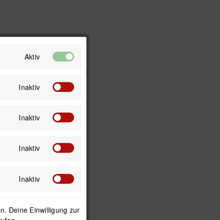
Aktiv
Inaktiv
Inaktiv
Inaktiv
Inaktiv
. Deine Einwilligung zur