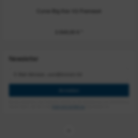
Curve Big Kev V2 Frameset
3.549,00 €
*
Newsletter
Anmelden
Mit dem Absenden des Formulars erlaube ich die Speicherung und Verarbeitung
meiner Daten, wie Sie in der
Datenschutzerklärung
beschrieben ist.