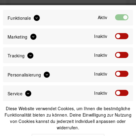
IN DEN
WARENKORB
Aktiv
Funktionale
Inaktiv
Marketing
Bikeleasing / Dienstrad: Alle Anbieter
möglich!
Inaktiv
Tracking
Professionelles Bikefitting für dein
Wunschrad!
Inaktiv
Personalisierung
Versand am gleichen Tag bei Bestellungen bis 14 Uhr
Inaktiv
Service
Sicherer Kauf auf Rechnung
30 Tage Widerrufsrecht
Diese Website verwendet Cookies, um Ihnen die bestmögliche
Funktionalität bieten zu können. Deine Einwilligung zur Nutzung
von Cookies kannst du jederzeit individuell anpassen oder
Passendes Zubehör
widerrufen.