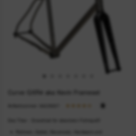
Curve GXR4 aka Kevin Frameset
Artikelnummer:
94235937
Das Titan - Gravelrad für absoluten Fahrspaß!
Rahmen, Gabel, Steuersatz, Hardware und