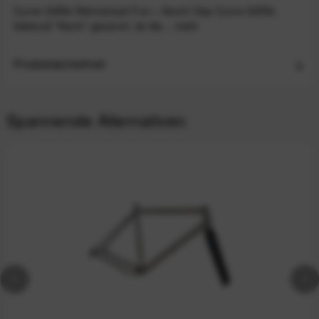
Curve GXR4 Rahmenset Fun = Kevin! Das Curve GXR4,
liebevoll "Kevin" genannt, ist die...
mehr
Produktsicherheit
Spannende Alternativen