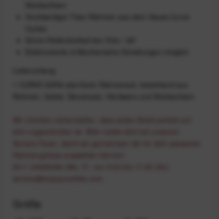
Steckachsen
Hochwertiger Titan-Rahmen aus dem Hause Curve
Cycles
50mm Reifenfreiheit bei 700c / 28"
Elektronische & Mechanische Schaltungen möglich
Lieferumfang
1 CURVE GXR4 aka Kevin Rahmenset, bestehend aus
Rahmen, Gabel, Steuersatz, Hardware und Steckachsen
Wir möchten sicherstellen, dass jedes Detail perfekt auf
dich zugeschnitten ist. Bitte melde dich bei unserem
Service-Team, damit wir gemeinsam die für dich passende
Rahmengrösse auswählen können:
0511 20029090 (Mo.-Fr. von 9:00 bis 17:00 Uhr)
service@enjoyyourbike.com
Größe