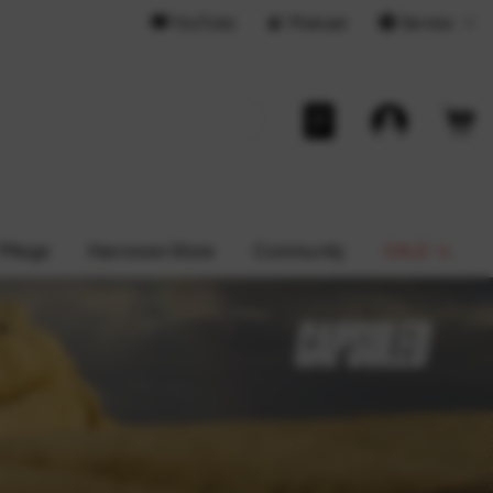
YouTube
Podcast
Service
 Pflege
Hannover-Store
Community
SALE %