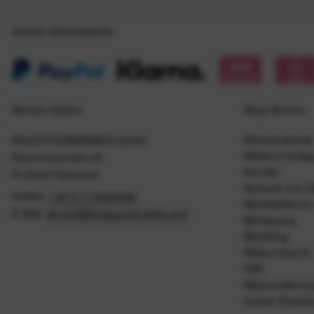
Unsere Zahlungsarten
Service Hotline
Shop Service
Retourenportal
ENJOYYOURBRANDS GmbH
Widerruf einle
Eleonorenstraße 20
Kontakt
D-30449 Hannover
Versand und Z
Hotline:
+49 511 20029090
Werkstattermin
E-Mail:
service@enjoyyourbrands.com
Bikeleasing
Bikefitting
Widerrufsrecht
FAQ
Widerrufsformu
Cookie Einstel