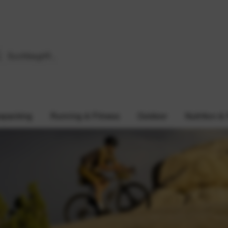
epacking
Running & Fitness
Outdoor
Nutrition &