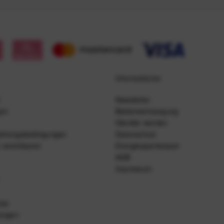
Informationen
Newsletter
gen
Batterieentsorgung
Händler werden
ahlungsbedingungen
Datenschutz
 vereinbaren
Energiesparlampen
AGB
Impressum
lar
lungen