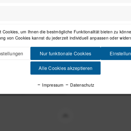
1
 Cookies, um Ihnen die bestmögliche Funktionalität bieten zu können
ng von Cookies kannst du jederzeit individuell anpassen oder wider
Newsletter
stellungen
Nur funktionale Cookies
Einstellu
Alle Cookies akzeptieren
Mit dem Absenden des Formulars 
in der
Datenschutzerklärung
besch
Impressum
Datenschutz