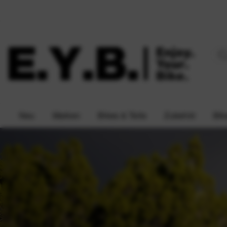
Neu
Marken
Bikes & Teile
Zubehör
Bik