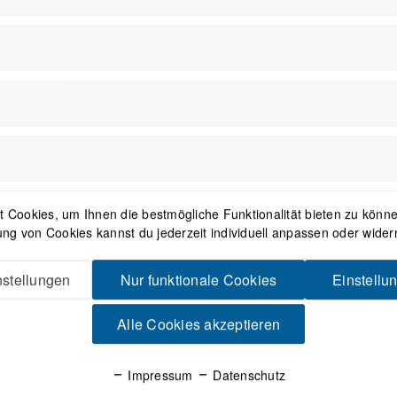
a Stash Fahrradüberzug
Schwarz
 Cookies, um Ihnen die bestmögliche Funktionalität bieten zu können
ng von Cookies kannst du jederzeit individuell anpassen oder wider
51,95 € *
40,48 € *
stellungen
Nur funktionale Cookies
Einstellu
1
Alle Cookies akzeptieren
Impressum
Datenschutz
Newsletter