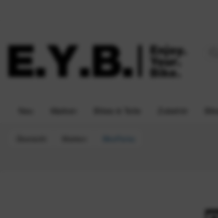
Neu
Marken
Bikes & Teile
Zubehör
Bik
Übersicht
Marken
BikeParka