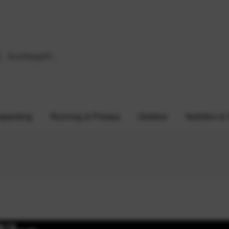
epacking
Running & Fitness
Outdoor
Nutrition &