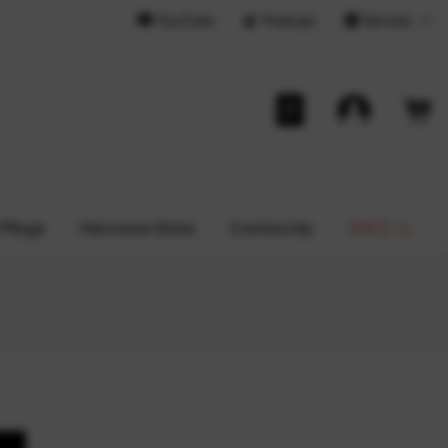
YouTube
Podcast
Service
 Pflege
Hannover-Store
Community
SALE %