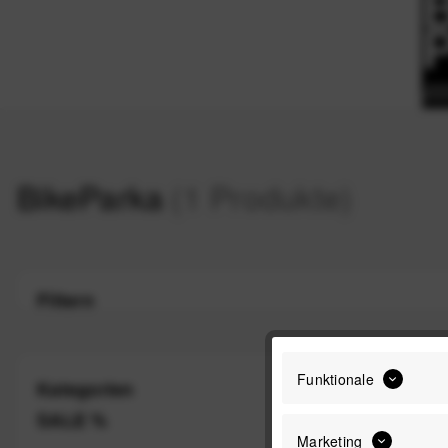
BikeParka
(1 Produkte)
Filtern
Funktionale
Kategorien
-22%
SALE %
Marketing