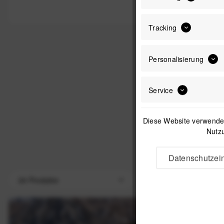
Tracking
Personalisierung
Service
BikePark
Diese Website verwendet
Nutzu
UVP:
Datenschutzein