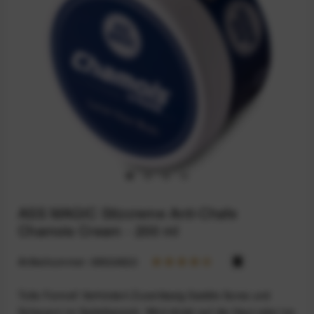
ASS MAGIC Sitzcreme Anti-Chafe
Chamois Cream - 200 ml
Artikelnummer:
68924822
Tolle Formel! Verhindert Zuverlässig Saddle Sores und
Scheuern im Sattelbereich. Wird direkt auf die Haut oder ins