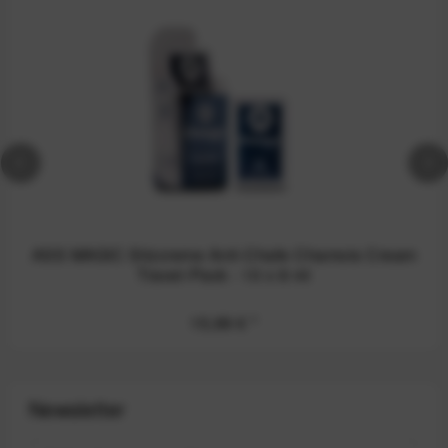
ASS MAGIC Sitzcreme Anti-Chafe Chamois Cream
Travel-Pack - 10 x 8 ml
15,99 €
*
Newsletter