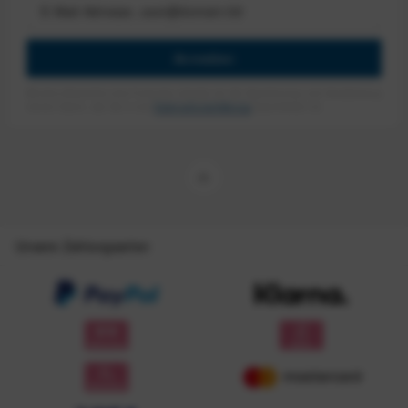
Anmelden
Mit dem Absenden des Formulars erlaube ich die Speicherung und Verarbeitung
meiner Daten, wie Sie in der
Datenschutzerklärung
beschrieben ist.
Unsere Zahlungsarten