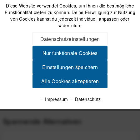
IN DEN
WARENKORB
Diese Website verwendet Cookies, um Ihnen die bestmögliche
Funktionalität bieten zu können. Deine Einwilligung zur Nutzung
von Cookies kannst du jederzeit individuell anpassen oder
widerrufen.
Versand am gleichen Tag bei Bestellungen bis 14 Uhr
Sicherer Kauf auf Rechnung
Datenschutzeinstellungen
30 Tage Widerrufsrecht
Nur funktionale Cookies
Beschreibung
Einstellungen speichern
ASS MAGIC Anti-Chafe Chamois Cream 200 ml Schonende
Sitzcreme - Hautschutz für alle Sportarten...
mehr
Alle Cookies akzeptieren
Produktsicherheit
Impressum
Datenschutz
Spannende Alternativen