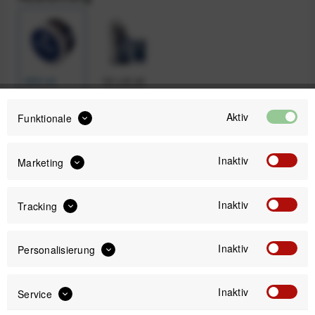
200 ml
10 x 8 ml
Aktiv
Funktionale
18,99 €
Preis:
*
Inaktiv
Marketing
Inhalt:
0.2 Liter (94,95 € * / 1 Liter)
inkl. gesetzl. MwSt.
zzgl. Versandkosten
Inaktiv
Tracking
Für alle Sportarten, Geschlechter und Hauttypen
geeignet
Inaktiv
Personalisierung
Inaktiv
Service