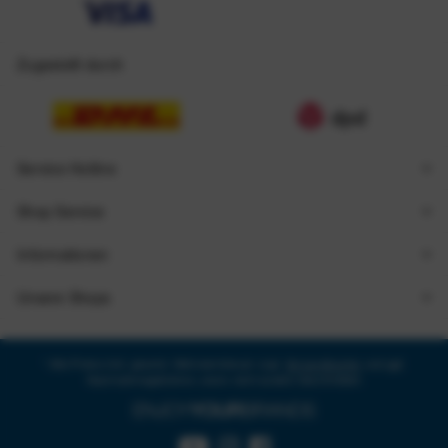
Zugestellt durch
Service Hotline
Shop Service
Informationen
Unsere Shops
* Alle Preise inkl. gesetzl. Mehrwertsteuer zzgl.
Versandkosten
und ggf.
Nachnahmegebühren, wenn nicht anders beschrieben