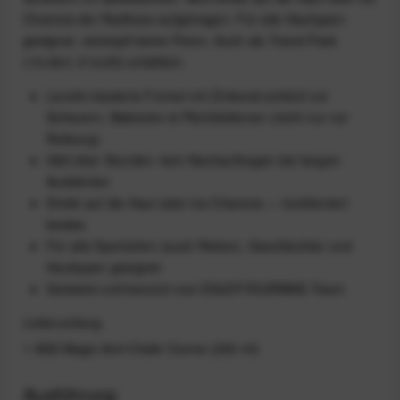
Chamois der Radhose aufgetragen. Für alle Hauttypen
geeignet, verstopft keine Poren. Auch als Travel Pack
(10×8ml, €14,95) erhältlich.
Lanolin-basierte Formel mit Zinkoxid schützt vor
Scheuern, Bakterien & Pilzinfektionen (nicht nur vor
Reibung)
Hält über Stunden: kein Nachauftragen bei langen
Ausfahrten
Direkt auf die Haut oder ins Chamois — funktioniert
beides
Für alle Sportarten (auch Reiten), Geschlechter und
Hauttypen geeignet
Getestet und benutzt vom ENJOYYOURBIKE-Team
Lieferumfang
1 ASS Magic Anti Chafe Creme (200 ml)
Ausführung