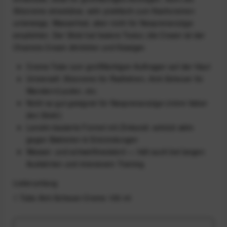
Sitzcreme einsetzbar, sehr praktisch zum Nachcremen
unterwegs. Wasserfest, aber nicht für Neoprenanzüge
empfohlen. Der Stick hat festere Textur, die Cream ist der
Chamois Cream ähnlicher und flüssiger.
Creme-Tube zum großflächigen Auftragen auf der Haut
Universell: Sitzcreme für Radfahren, Anti-Scheuer für
Wandern/Laufen, etc.
Nicht so gut geeignet für Neoprenanzüge (nimm lieber
den Stick!)
Lanolin-basierte Formel mit Zinkoxid: schützt aktiv
gegen Bakterien & Entzündungen
Wasser- und schweißresistent — hält auch bei langen
Ausfahrten und intensivem Training
Lieferumfang
1 Tube Anti-Scheuer-Creme 100 ml