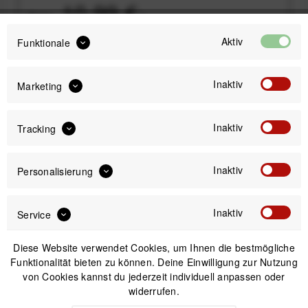
10,99 €
Preis:
*
Inhalt:
0.1 Liter (109,90 € * / 1 Liter)
Aktiv
Funktionale
inkl. gesetzl. MwSt.
zzgl. Versandkosten
Sofort versandfertig, Lieferzeit ca. 1-3 Werktage
Inaktiv
Marketing
Inaktiv
Tracking
Inaktiv
Personalisierung
IN DEN
WARENKORB
Inaktiv
Service
Versand am gleichen Tag bei Bestellungen bis 14 Uhr
Sicherer Kauf auf Rechnung
Diese Website verwendet Cookies, um Ihnen die bestmögliche
30 Tage Widerrufsrecht
Funktionalität bieten zu können. Deine Einwilligung zur Nutzung
von Cookies kannst du jederzeit individuell anpassen oder
widerrufen.
Beschreibung