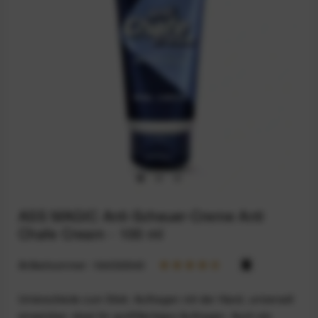
ASS MAGIC Anti-Scheuer-Creme Anti
Chafe Cream - 100 ml
Artikelnummer:
164032940
Unterschiede zum Stick: Auftragen mit der Hand, universell
einsetzbar, ideal für großflächiges Auftragen. Auch als