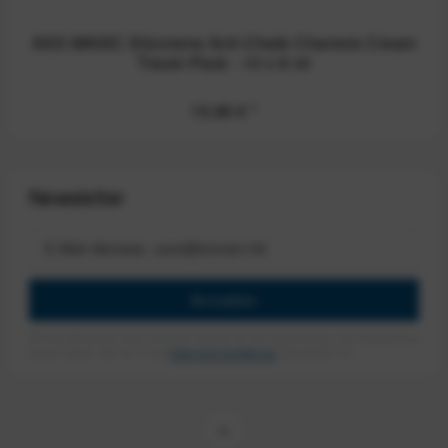
ASS MAGIC Sitzcreme Anti-Chafe Chamois Cream
Travel-Pack - 10 x 8 ml
15,99 €
*
Newsletter
Anmelden
Mit dem Absenden des Formulars erlaube ich die Speicherung und Verarbeitung
meiner Daten, wie Sie in der
Datenschutzerklärung
beschrieben ist.