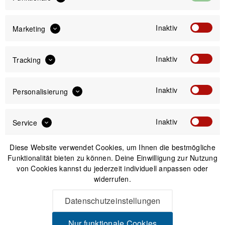
1
Inaktiv
Marketing
Newsletter
Inaktiv
Tracking
Anmelden
Inaktiv
Personalisierung
Mit dem Absenden des Formulars erlaube ich die Speicherung und Verarbeitung
meiner Daten, wie Sie in der
Datenschutzerklärung
beschrieben ist.
Inaktiv
Service
Diese Website verwendet Cookies, um Ihnen die bestmögliche
Funktionalität bieten zu können. Deine Einwilligung zur Nutzung
von Cookies kannst du jederzeit individuell anpassen oder
widerrufen.
Unsere Zahlungsarten
Datenschutzeinstellungen
Nur funktionale Cookies