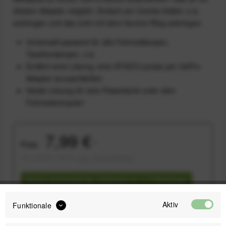
diesem Adapter möglich. Einfach am Combo-Halter, o.ä.
anbringen und das Licht mit dem Gummi-Ring anbringen.
Universell passend für alle Fahrradlampen,
Taschenlampen, u.ä.
Endlich eine Lösung, eine STVZO-Lampe per GoPro
Adapter anzuschließen
Ideale Lösung für eine Powerbank unter dem
Fahrradcomputer
7,99 €
Preis:
*
inkl. gesetzl. MwSt.
zzgl. Versandkosten
Sofort versandfertig, Lieferzeit ca. 1-3 Werktage
Aktiv
Funktionale