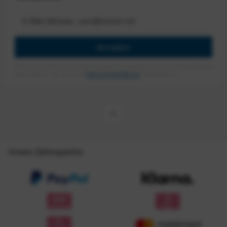
Anmelden
Mit dem Absenden des Formulars erlaube ich die Speicherung und Verarbeitung
meiner Daten, wie Sie in der
Datenschutzerklärung
beschrieben ist.
Unsere Zahlungsarten