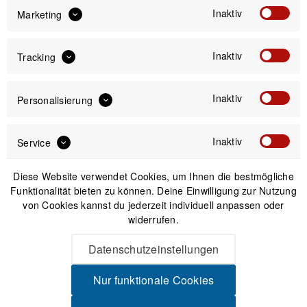
Inaktiv
Marketing
IN DEN
WARENKORB
Inaktiv
Tracking
Versand am gleichen Tag bei Bestellungen bis 14 Uhr
Sicherer Kauf auf Rechnung
Inaktiv
Personalisierung
30 Tage Widerrufsrecht
Inaktiv
Service
Beschreibung
Diese Website verwendet Cookies, um Ihnen die bestmögliche
Endlich einen Lösung, um Lampen oder Akkupacks am
Funktionalität bieten zu können. Deine Einwilligung zur Nutzung
Combo-Mount anbringen Universell einsetzbar...
mehr
von Cookies kannst du jederzeit individuell anpassen oder
widerrufen.
Produktsicherheit
Datenschutzeinstellungen
Nur funktionale Cookies
Spannende Alternativen