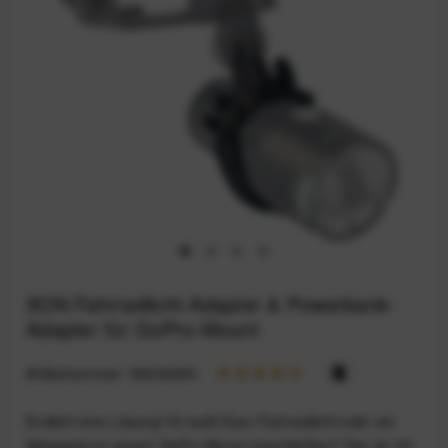
XON Fahrradlicht-Adapter & Powerbank-
Adapter für GoPro-Mount
Artikelnummer:
59204399
Endlich eine Lösung! Ihr wollt Euer Fahrradlicht oder ein
Akkupack an einem GoPro-Mount anschließen? Das ist mit