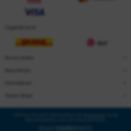
Zugestellt durch
Service Hotline
Shop Service
Informationen
Unsere Shops
* Alle Preise inkl. gesetzl. Mehrwertsteuer zzgl.
Versandkosten
und ggf.
Nachnahmegebühren, wenn nicht anders beschrieben