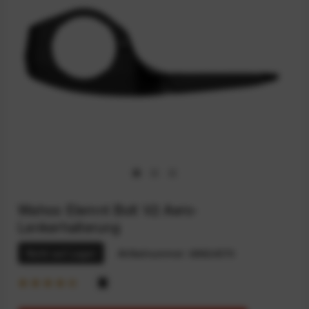
Wahoo Elemnt Bolt V2 Aero-
Lenkerhalterung
Nicht auf Lager
Artikelnummer:
68924570