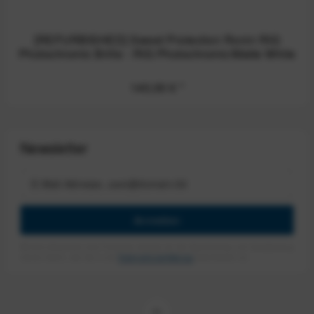
[REFURBISHED] Sweet Protection Ronin RIG
Photochromic Brille - RIG Photochromic/Matte White
140,00 €
*
Newsletter
Anmelden
Mit dem Absenden des Formulars erlaube ich die Speicherung und Verarbeitung
meiner Daten, wie Sie in der
Datenschutzerklärung
beschrieben ist.