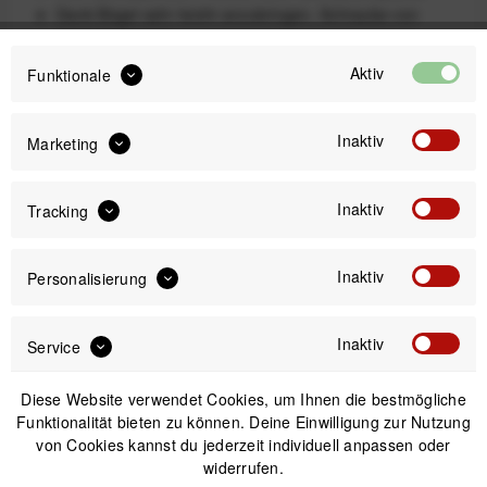
Dank Bügel sehr leicht anzubringen, Schraube von
oben zugänglich
Nur für Elemnt Bolt geeignet - UCI-konform
Aktiv
Funktionale
Lieferumfang
Aero-Lenkerhalterung für Bolt V2
Inaktiv
Marketing
Befestigungsschraube
Inaktiv
Tracking
16,99 €
19,99 €
UVP:
Preis:
*
Inaktiv
Personalisierung
inkl. gesetzl. MwSt.
zzgl. Versandkosten
Inaktiv
Service
Versand am gleichen Tag bei Bestellungen bis 14 Uhr
Sicherer Kauf auf Rechnung
Diese Website verwendet Cookies, um Ihnen die bestmögliche
30 Tage Widerrufsrecht
Funktionalität bieten zu können. Deine Einwilligung zur Nutzung
von Cookies kannst du jederzeit individuell anpassen oder
widerrufen.