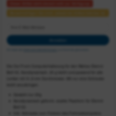
Dieser Artikel steht derzeit nicht zur Verfügung!
Benachrichtigen Sie mich, sobald der Artikel lieferbar ist.
Anmelden
Ich habe die
Datenschutzbestimmungen
zur Kenntnis genommen.
Die Out Front-Computerhalterung für den Wahoo Elemnt
Bolt V2. Aerodynamisch, 25 g leicht und passend für alle
Lenker mit 31,8 mm Durchmesser. Mit nur eine Schraube
leicht anzubringen.
Gewicht nur 25g
Aerodynamisch geformt, exakte Passform für Elemnt
Bolt V2
Inkl. Schraube zum Fixieren des Fahrradcomputers