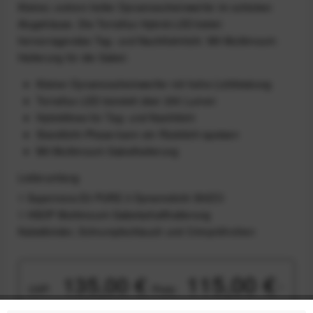
Kleiner, extrem heller Dynamoscheinwerfer im schicken
Alugehäuse. Die Terraflux Hybrid-LED bietet
hervorragendes Tag- und Nachtfahrlicht. Mit Multimount-
Halterung für die Gabel.
Kleiner Dynamoscheinwerfer mit hohe Lichtleistung
Terraflux-LED bündelt über 200 Lumen
Hybridlinse für Tag- und Nachtlicht
Standlicht-Phase kann ein Rücklicht speisen
Mit Multimount-Gabelhalterung
Lieferumfang
1 Supernova E3 PURE 3 Dynamolicht StVZO
1 HSOP Multimount-Gabelschafthalterung
Kabelbinder, Schrumpfschlauch und Crimpröhrchen
115,00 €
135,00 €
UVP:
Preis:
*
inkl. gesetzl. MwSt.
zzgl. Versandkosten