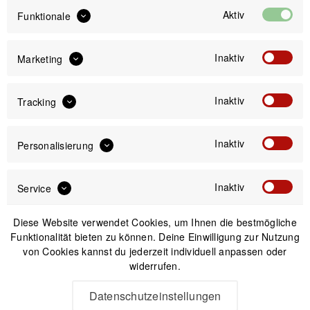
Aktiv
Funktionale
Sofort versandfertig, Lieferzeit ca. 1-3 Werktage
Inaktiv
Marketing
Inaktiv
Tracking
IN DEN
WARENKORB
Inaktiv
Personalisierung
Versand am gleichen Tag bei Bestellungen bis 14 Uhr
Sicherer Kauf auf Rechnung
Inaktiv
Service
30 Tage Widerrufsrecht
Diese Website verwendet Cookies, um Ihnen die bestmögliche
Funktionalität bieten zu können. Deine Einwilligung zur Nutzung
Beschreibung
von Cookies kannst du jederzeit individuell anpassen oder
widerrufen.
Supernova E3 PURE 3 Dynamolicht mit Gabelschaft-
Halterung Fahrradlampen-Design aus...
mehr
Datenschutzeinstellungen