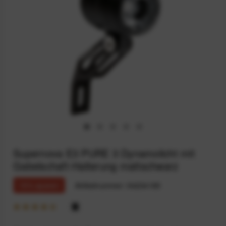
Supernova E3 PURE 3 Dynamolicht mit
Gabelschaft-Halterung mattschwarz
15% sparen
Artikelnummer:
94234185