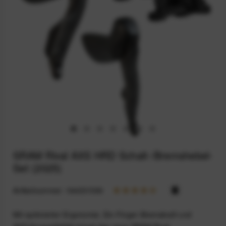
SRAM Rival AXS HRD Schalt-/Bremshebel-
Set (2025)
Artikelnummer:
164031590
Mit optimierter Ergonomie, Ein‑Finger‑Bremskraft und