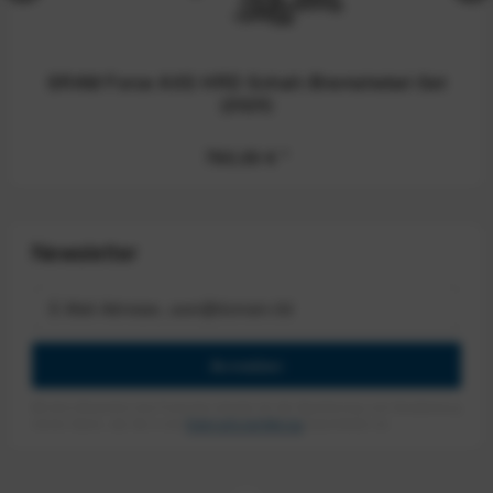
SRAM Force AXS HRD Schalt-/Bremshebel-Set
(2025)
760,00 €
*
Newsletter
Anmelden
Mit dem Absenden des Formulars erlaube ich die Speicherung und Verarbeitung
meiner Daten, wie Sie in der
Datenschutzerklärung
beschrieben ist.