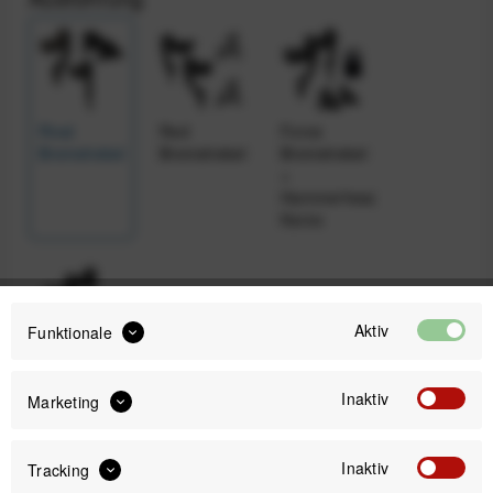
Rival
Red
Force
Bremshebel
Bremshebel
Bremshebel
+
Hammerhead
Karoo
Aktiv
Funktionale
Force
Bremshebel
Inaktiv
Marketing
Inaktiv
Tracking