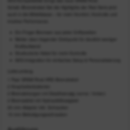
AXS‑Kompatibilität bringt das neue SRAM Rival
Schalt-/Bremshebel-Set die Highlights der Red-Serie jetzt
auch in die Mittelklasse – für mehr Komfort, Kontrolle und
intuitive Performance.
Ein-Finger-Bremsen aus jeder Griffposition
Weiter oben liegender Drehpunkt für deutlich weniger
Kraftaufwand
Strukturierte Hebel für mehr Kontrolle
AXS-Integration für einfaches Setup & Personalisierung
Lieferumfang
1 Paar SRAM Rival HRD-Bremshebel
2 Knopfzellenbatterien
2 Bremsleitungen mit Stealthamajig (vorne / hinten)
2 Bremssättel mit Hydraulikflüssigkeit
20-mm-Adapter inkl. Schrauben
15-mm-Befestigungsschrauben
Ausführung