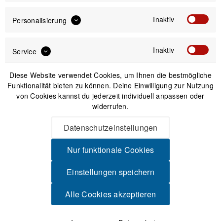
560,00 €
Preis:
*
Inaktiv
inkl. gesetzl. MwSt.
zzgl. Versandkosten
Personalisierung
Sofort versandfertig, Lieferzeit ca. 1-3 Werktage
Inaktiv
Service
Diese Website verwendet Cookies, um Ihnen die bestmögliche
Funktionalität bieten zu können. Deine Einwilligung zur Nutzung
von Cookies kannst du jederzeit individuell anpassen oder
widerrufen.
IN DEN
WARENKORB
Datenschutzeinstellungen
Versand am gleichen Tag bei Bestellungen bis 14 Uhr
Nur funktionale Cookies
Sicherer Kauf auf Rechnung
30 Tage Widerrufsrecht
Einstellungen speichern
Alle Cookies akzeptieren
Beschreibung
SRAM Rival 2025 – Top-Technik für ideale Kontrolle Neue