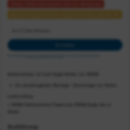
Dieser Artikel steht derzeit nicht zur Verfügung!
Benachrichtigen Sie mich, sobald der Artikel lieferbar ist.
Anmelden
Ich habe die
Datenschutzbestimmungen
zur Kenntnis genommen.
Kettenschloss 12-Fach-Eagle-Ketten von SRAM
Zur werkzeuglosen Montage / Demontage von Ketten
Lieferumfang
1 SRAM Kettenschloss PowerLock SRAM Eagle Set (4
Stück)
Ausführung