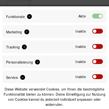
Aktiv
Funktionale
SRAM
SRAM
Inaktiv
Eagle
Road
Marketing
Inaktiv
Tracking
18,99 €
Preis:
*
Inaktiv
Personalisierung
inkl. gesetzl. MwSt.
zzgl. Versandkosten
Inaktiv
Service
Versand am gleichen Tag bei Bestellungen bis 14 Uhr
Sicherer Kauf auf Rechnung
Diese Website verwendet Cookies, um Ihnen die bestmögliche
30 Tage Widerrufsrecht
Funktionalität bieten zu können. Deine Einwilligung zur Nutzung
von Cookies kannst du jederzeit individuell anpassen oder
widerrufen.