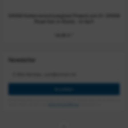
SRAM Kettenverschlussglied PowerLock D1 SRAM
Road Set (4 Stück), 12-fach
18,95 €
*
Newsletter
Anmelden
Mit dem Absenden des Formulars erlaube ich die Speicherung und Verarbeitung
meiner Daten, wie Sie in der
Datenschutzerklärung
beschrieben ist.