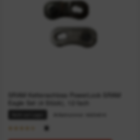
SRAM Kettenschloss PowerLock SRAM
Eagle Set (4 Stück), 12-fach
Nicht auf Lager
Artikelnummer:
94234616