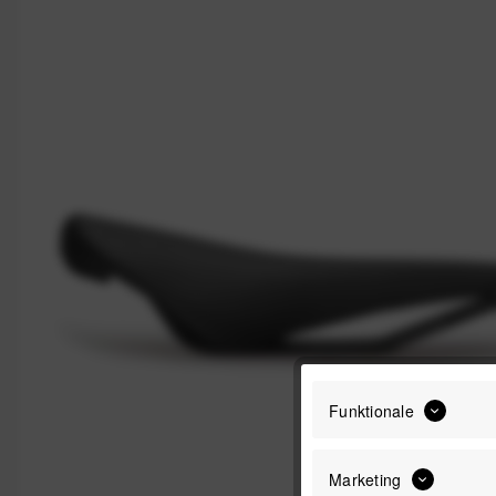
Funktionale
Marketing