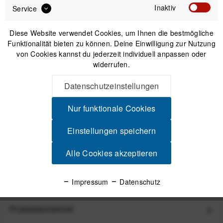
Inaktiv
Service
Diese Website verwendet Cookies, um Ihnen die bestmögliche
86,90 €
110,00 €
Funktionalität bieten zu können. Deine Einwilligung zur Nutzung
UVP:
Preis:
*
von Cookies kannst du jederzeit individuell anpassen oder
inkl. gesetzl. MwSt.
zzgl. Versandkosten
widerrufen.
Datenschutzeinstellungen
Versand am gleichen Tag bei Bestellungen bis 14 Uhr
Nur funktionale Cookies
Sicherer Kauf auf Rechnung
30 Tage Widerrufsrecht
Einstellungen speichern
Alle Cookies akzeptieren
Beschreibung
Specialized Loma Allroad-Helm - Schwarz Schlanke Ästhetik
Impressum
Datenschutz
trifft auf viel Funktionalität...
mehr
Produktsicherheit