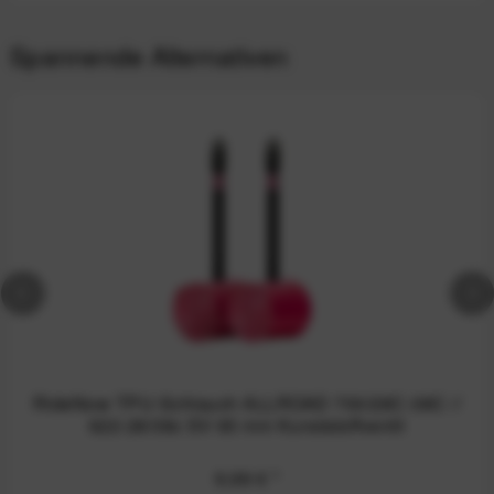
Spannende Alternativen
RideNow TPU-Schlauch ALLROAD 700/28C-38C //
622-28/38c SV 65 mm Kunststoffventil
9,99 €
*