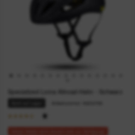
Specialized Loma Allroad-Helm - Schwarz
Nicht auf Lager
Artikelnummer:
94234766
Dieser Artikel steht derzeit nicht zur Verfügung!