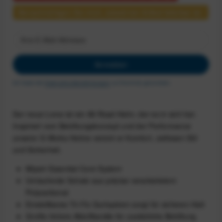
Benachrichtigen Sie mich, sobald der Artikel lieferbar ist.
Anmelden
Ich habe die
Datenschutzbestimmungen
zur Kenntnis genommen.
Der neue Loma ist ein All-Road-Helm, der es in sich hat.
Inspiriert vom Belüftungskonzept und der Performance
unserer S-Works Helme vereint er Komfort, zeitlosen Stil
und Sicherheit.
Mips® Essential Core System
Umlaufende Schale aus präzise verarbeitetem
Polycarbonat
Einstellbares Tri-Fix Gurtsystem sorgt für sicheren Halt
Große hintere Abluftkanäle für zusätzliche Belüftung