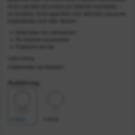
enorm und lässt sich einfach per Gewinde verschließen –
ein deutlicher Vorteil gegenüber einer Selfmade-Lösung wie
beispielsweise einer alten Speiche.
Kettenhalter fürs Heißwachsen
Per Gewinde verschließbar
Praktisches 6er-Set
Lieferumfang
6 Kettenhalter aus Edelstahl
Ausführung
6 Stück
3 Stück