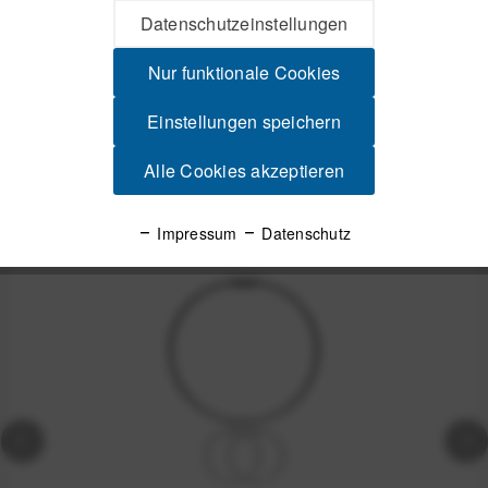
Datenschutzeinstellungen
Set aus sechs Kettenhaltern für Heißwachsketten Praktisches
Set zum parallelen Wachsen...
mehr
Nur funktionale Cookies
Produktsicherheit
Einstellungen speichern
Alle Cookies akzeptieren
Spannende Alternativen
Impressum
Datenschutz