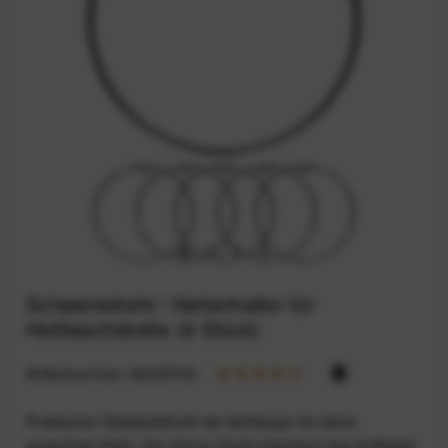
Schwenkdraht / Kettenhalter für
Heißwachskette (6 Stück)
Artikelnummer:
94235705
Praktischer Edelstahldraht als Aufhänger für deine
gewachste Kette. Der dünne Draht erleichtert das Auffädeln