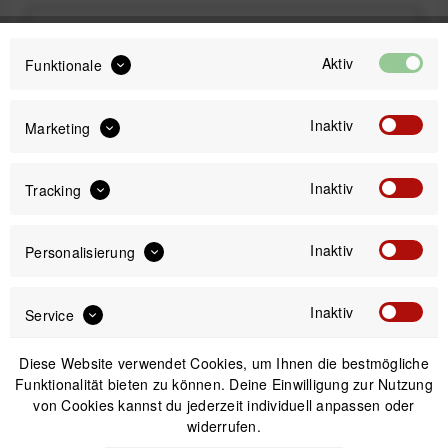
9,99 €
Preis:
*
Aktiv
Funktionale
inkl. gesetzl. MwSt.
zzgl. Versandkosten
Sofort versandfertig, Lieferzeit ca. 1-3 Werktage
Inaktiv
Marketing
Inaktiv
Tracking
Inaktiv
Personalisierung
IN DEN
WARENKORB
Inaktiv
Service
Versand am gleichen Tag bei Bestellungen bis 14 Uhr
Sicherer Kauf auf Rechnung
Diese Website verwendet Cookies, um Ihnen die bestmögliche
30 Tage Widerrufsrecht
Funktionalität bieten zu können. Deine Einwilligung zur Nutzung
von Cookies kannst du jederzeit individuell anpassen oder
widerrufen.
Beschreibung