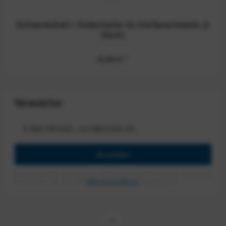
Schwenkdraht / Kettenhalter für Heißwachskette (3
Stück)
6,99 €
*
Newsletter
Anmelden
Mit dem Absenden des Formulars erlaube ich die Speicherung und Verarbeitung
meiner Daten, wie Sie in der
Datenschutzerklärung
beschrieben ist.