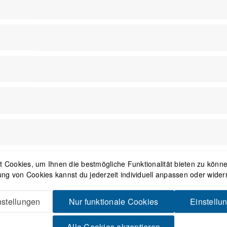
 Cookies, um Ihnen die bestmögliche Funktionalität bieten zu können
le Performance
ng von Cookies kannst du jederzeit individuell anpassen oder wider
stellungen
Nur funktionale Cookies
Einstellu
Alle Cookies akzeptieren