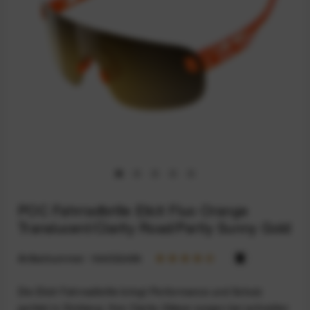
POC Fahrradbrille Elicit Fluo Orange
Translucent/Clarity Road/Partly Sunny Gold
Artikelnummer:
164032486
Die Elicit Fahrradbrille bringt Performance und Schutz
perfekt in Einklang: Ihre Clarity-Gläser sorgen bei schnellen