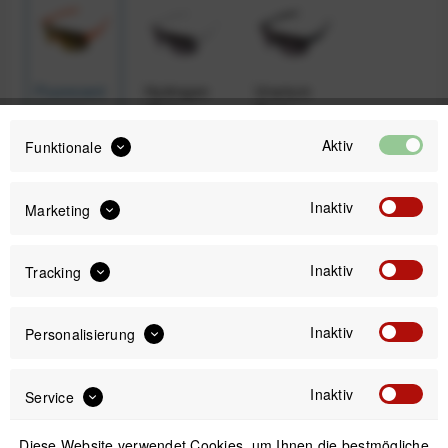
Fluorecent
Hydrogen
Uranium
Orange
White
Black
Aktiv
Funktionale
190,00 €
Inaktiv
Marketing
Preis:
*
inkl. gesetzl. MwSt.
zzgl. Versandkosten
Inaktiv
Tracking
Sofort versandfertig, Lieferzeit ca. 1-3 Werktage
Inaktiv
Personalisierung
Inaktiv
Service
IN DEN
WARENKORB
Diese Website verwendet Cookies, um Ihnen die bestmögliche