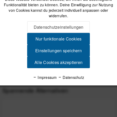
Funktionalität bieten zu können. Deine Einwilligung zur Nutzung
von Cookies kannst du jederzeit individuell anpassen oder
Versand am gleichen Tag bei Bestellungen bis 14 Uhr
widerrufen.
Sicherer Kauf auf Rechnung
30 Tage Widerrufsrecht
Datenschutzeinstellungen
Nur funktionale Cookies
Beschreibung
Einstellungen speichern
Minimales Gewicht, maximale Performance Die Elicit
Sportbrille wurde für alle entwickelt, die...
mehr
Alle Cookies akzeptieren
Produktsicherheit
Impressum
Datenschutz
Spannende Alternativen