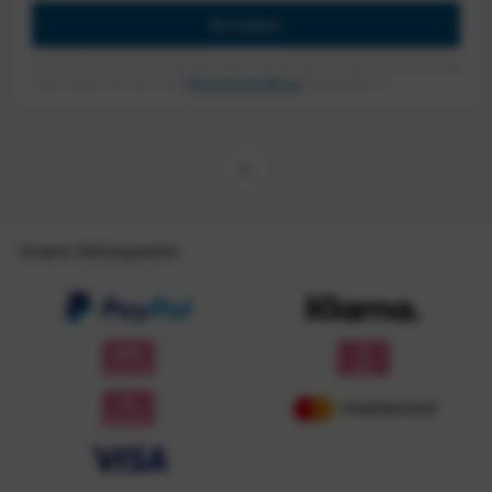
Anmelden
Mit dem Absenden des Formulars erlaube ich die Speicherung und Verarbeitung
meiner Daten, wie Sie in der
Datenschutzerklärung
beschrieben ist.
Unsere Zahlungsarten