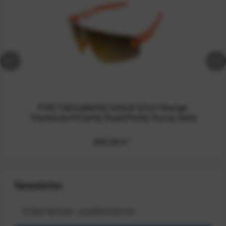
POC Fahrradbrille torisch Elicit Orange
Translucent/Clarity Road/Partly Sunny Gold
200,00 €
*
Newsletter