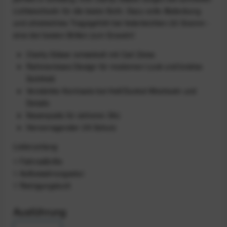
Lichtwechseln für die beste Sicht. Dazu volle Abdeckung
und ultraleichtes Tragegefühl bei federleichten 23 Gramm -
eine der besten Brillen zum Graveln!
Clarity Gläser entwickelt mit Carl Zeiss
Rahmenloses Design für modernen Look und breites
Sichtfeld
Verstärkte Kontraste bei Hell/Dunkel-Wechseln und
Details
Nasenpads für sicheren Sitz
Hervorragender UV-Schutz
Lieferumfang
1 Fahrradbrille
1 Aufbewahrungsetui
1 Reinigungstuch
Ausführung