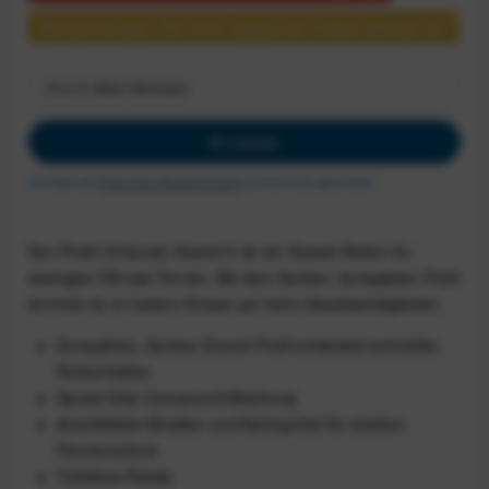
Benachrichtigen Sie mich, sobald der Artikel lieferbar ist.
Anmelden
Ich habe die
Datenschutzbestimmungen
zur Kenntnis genommen.
Der Pirelli Cinturato Gravel H ist ein Gravel-Reifen für
steiniges Offroad-Terrain. Mit dem flachen, kompakten Profil
kommst du in hartem Gravel auf hohe Geschwindigkeiten.
Kompaktes, flaches Gravel-Profil entwickelt schnelles
Rollverhalten
Speed Grip Compound-Mischung
Aramidfaser-Breaker und Nylongürtel für starken
Pannenschutz
Tubeless-Ready