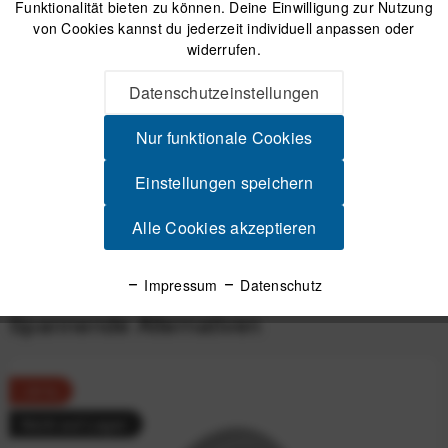
Funktionalität bieten zu können. Deine Einwilligung zur Nutzung
Versand am gleichen Tag bei Bestellungen bis 14 Uhr
von Cookies kannst du jederzeit individuell anpassen oder
Sicherer Kauf auf Rechnung
widerrufen.
30 Tage Widerrufsrecht
Datenschutzeinstellungen
Nur funktionale Cookies
Beschreibung
Pirelli Cinturato Gravel H (40-622, 700Bx40c) Classic
Einstellungen speichern
Unschlagbarer Grip im Gelände Als...
mehr
Alle Cookies akzeptieren
Produktsicherheit
Impressum
Datenschutz
Spannende Alternativen
-31%
Nicht auf Lager