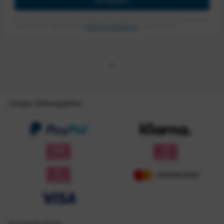
Anmelden
Mit dem Absenden des Formulars erlaube ich die Speicherung und Verarbeitung
meiner Daten, wie Sie in der
Datenschutzerklärung
beschrieben ist.
Unsere Zahlungsarten