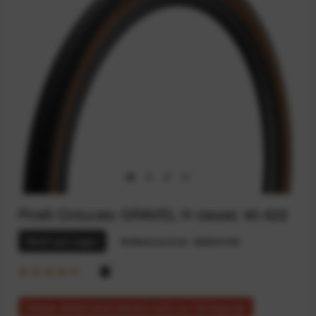
Pirelli Cinturato GRAVEL H classic 40-622
Nicht auf Lager
Artikelnummer:
68925106
Dieser Artikel steht derzeit nicht zur Verfügung!