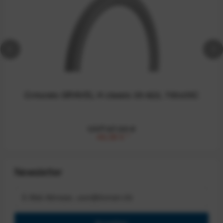
Cinturato GRAVEL H classic 35-622, 700x35C
UVP:67,00 €
46,08 €
*
Newsletter