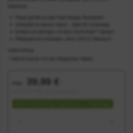
Gebrauch.
Passt perfekt an alle Peak-Design-Rucksäcke
Ultraleicht & extrem robust – ideal für unterwegs
Einfach anzubringen mit dem Cord Hook™ System
Platzsparend verstaubar, wenn nicht in Gebrauch
Lieferumfang
1 Helmet Carrier mit vier integrierten Haken
39,99 €
Preis:
*
inkl. gesetzl. MwSt.
zzgl. Versandkosten
Sofort versandfertig, Lieferzeit ca. 1-3 Werktage