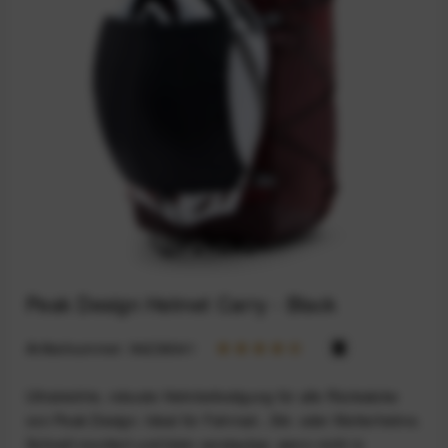
Peak Design Helmet Carry - Black
Artikelnummer:
94236041
Ultraleichte, robuste Helmbefestigung für alle Rücksäcke
von Peak Design. Ideal für Fahrrad-, Ski- oder Kletterhelme.
Schnell montiert und klein verstaubar, wenn nicht in