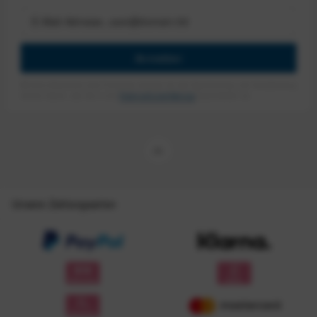
Anmelden
Mit dem Absenden des Formulars erlaube ich die Speicherung und Verarbeitung
meiner Daten, wie Sie in der
Datenschutzerklärung
beschrieben ist.
Unsere Zahlungsarten