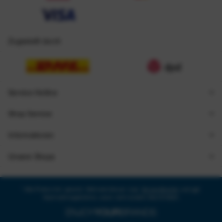
Zugestellt durch
Service Hotline
Shop Service
Informationen
Unsere Shops
* Alle Preise inkl. gesetzl. Mehrwertsteuer zzgl.
Versandkosten
und ggf.
Nachnahmegebühren, wenn nicht anders beschrieben