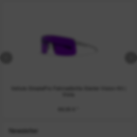
Velluto StradaPro Fahrradbrille Starter Vision Kit |
Viola
69,00 €
*
Newsletter