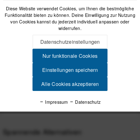
Diese Website verwendet Cookies, um Ihnen die bestmögliche
Funktionalität bieten zu können. Deine Einwilligung zur Nutzung
von Cookies kannst du jederzeit individuell anpassen oder
widerrufen.
Peak Design Travel Duffelpack Bag 65L Reisetasche
mit Rucksackgurten - Black (Schwarz)
Datenschutzeinstellungen
249,99 €
*
Nur funktionale Cookies
Einstellungen speichern
Beschreibung
Alle Cookies akzeptieren
Der ideale Begleiter für Helmträger Praktisch, sicher,
minimalistisch Ob auf dem Bike, in...
mehr
Impressum
Datenschutz
Produktsicherheit
Spannende Alternativen