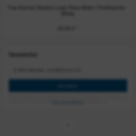
Pas Normal Studios Logo Race Bidon Trinkflasche -
White
20,00 €
*
Newsletter
Anmelden
Mit dem Absenden des Formulars erlaube ich die Speicherung und Verarbeitung
meiner Daten, wie Sie in der
Datenschutzerklärung
beschrieben ist.