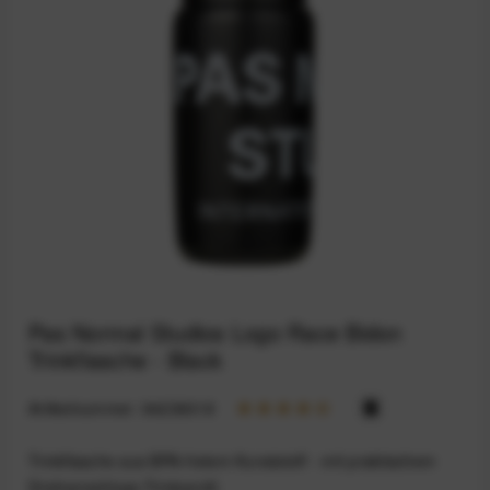
Pas Normal Studios Logo Race Bidon
Trinkflasche - Black
Artikelnummer:
94236018
Trinkflasche aus BPA-freiem Kunststoff - mit praktischem
Drehverschluss-Trinkventil.