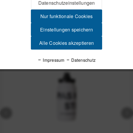
Pas Normal Studios Race Bidon - Black Klare Linien aus
Datenschutzeinstellungen
Skandinavien Du trägst Pas Normal...
mehr
Nur funktionale Cookies
Produktsicherheit
Einstellungen speichern
Alle Cookies akzeptieren
Spannende Alternativen
Impressum
Datenschutz