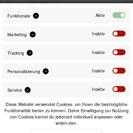
20,00 €
Preis:
*
Aktiv
Funktionale
inkl. gesetzl. MwSt.
zzgl. Versandkosten
Sofort versandfertig, Lieferzeit ca. 1-3 Werktage
Inaktiv
Marketing
Inaktiv
Tracking
IN DEN
WARENKORB
Inaktiv
Personalisierung
Inaktiv
Service
Versand am gleichen Tag bei Bestellungen bis 14 Uhr
Sicherer Kauf auf Rechnung
30 Tage Widerrufsrecht
Diese Website verwendet Cookies, um Ihnen die bestmögliche
Funktionalität bieten zu können. Deine Einwilligung zur Nutzung
von Cookies kannst du jederzeit individuell anpassen oder
widerrufen.
Beschreibung