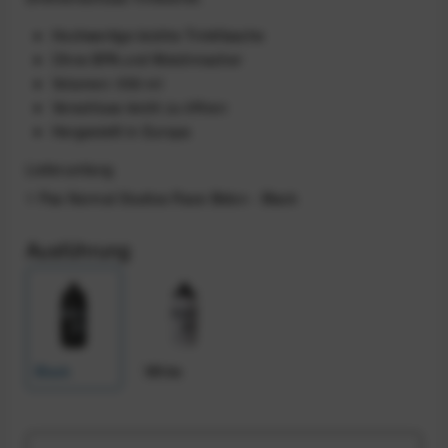
Hochwertige leichte Trinkflasche
Ohne BPA und Weichmacher
Volumen: 550 ml
Verschluss leicht zu öffnen
Hergestellt in Europa
Lieferumfang
1 Pas Normal Studios Race Bidon - Black
Ausführung
Black
White