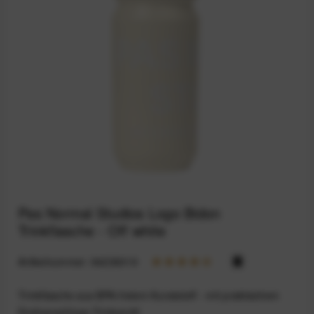
Pas Normal Studios Logo Bidon
Trinkflasche - Off white
Artikelnummer:
94236019
Trinkflasche aus BPA-freiem Kunststoff - mit praktischem
Drehverschluss-Trinkventil.