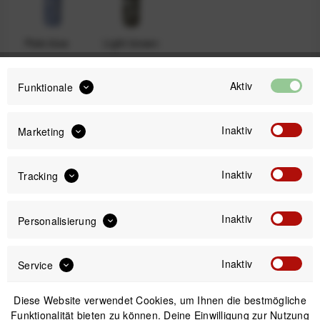
Pale blue
Light brown
Aktiv
Funktionale
17,00 €
Preis:
*
Inaktiv
Marketing
inkl. gesetzl. MwSt.
zzgl. Versandkosten
Sofort versandfertig, Lieferzeit ca. 1-3 Werktage
Inaktiv
Tracking
Inaktiv
Personalisierung
Inaktiv
Service
IN DEN
WARENKORB
Diese Website verwendet Cookies, um Ihnen die bestmögliche
Versand am gleichen Tag bei Bestellungen bis 14 Uhr
Funktionalität bieten zu können. Deine Einwilligung zur Nutzung