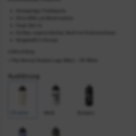
Hochwertige Trinkflasche
Ohne BPA und Weichmacher
Fasst 500 ml
Großes, ergonomisches Ventil mit Drehverschluss
Hergestellt in Europa
Lieferumfang
1 Pas Normal Studios Logo Bidon - Off White
Ausführung
Off white
Weiß
Schwarz