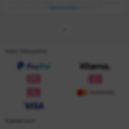
Mit dem Absenden des Formulars erlaube ich die Speicherung und Verarbeitung
meiner Daten, wie Sie in der
Datenschutzerklärung
beschrieben ist.
Unsere Zahlungsarten
Zugestellt durch