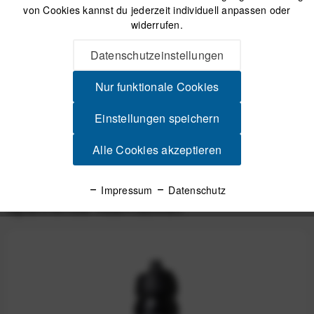
Sicherer Kauf auf Rechnung
von Cookies kannst du jederzeit individuell anpassen oder
30 Tage Widerrufsrecht
widerrufen.
Datenschutzeinstellungen
Beschreibung
Nur funktionale Cookies
Pas Normal Studios Logo Bidon - Off white Klare Linien aus
Skandinavien Du trägst Pas...
mehr
Einstellungen speichern
Alle Cookies akzeptieren
Produktsicherheit
Impressum
Datenschutz
Spannende Alternativen