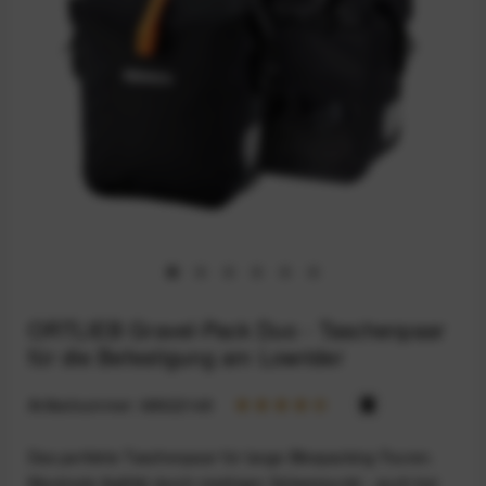
ORTLIEB Gravel-Pack Duo - Taschenpaar
für die Befestigung am Lowrider
Artikelnummer:
68922148
Das perfekte Taschenpaar für lange Bikepacking-Touren.
Maximale Agilität durch niedrigen Schwerpunkt - auch bei