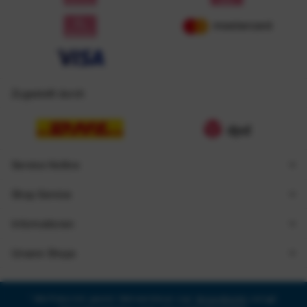
Zugestellt durch
Service Hotline
Shop Service
Informationen
Unsere Shops
* Alle Preise inkl. gesetzl. Mehrwertsteuer zzgl.
Versandkosten
und ggf.