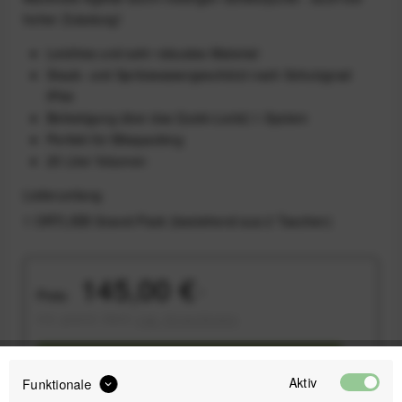
hoher Zuladung!
Leichtes und sehr robustes Material
Staub- und Spritzwassergeschützt nach Schutzgrad
IP64
Befestigung über das Quick-Lock2.1-System
Perfekt für Bikepacking
25 Liter Volumen
Lieferumfang
1 ORTLIEB Gravel-Pack (bestehend aus 2 Taschen)
145,00 €
Preis:
*
inkl. gesetzl. MwSt.
zzgl. Versandkosten
Sofort versandfertig, Lieferzeit ca. 1-3 Werktage
Aktiv
Funktionale