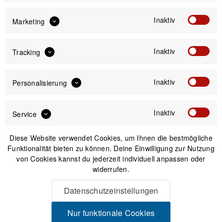
Inaktiv
Marketing
IN DEN
WARENKORB
Inaktiv
Tracking
Versand am gleichen Tag bei Bestellungen bis 14 Uhr
Inaktiv
Personalisierung
Sicherer Kauf auf Rechnung
30 Tage Widerrufsrecht
Inaktiv
Service
Beschreibung
Diese Website verwendet Cookies, um Ihnen die bestmögliche
Funktionalität bieten zu können. Deine Einwilligung zur Nutzung
ORTLIEB Gravel-Pack Duo - Taschenpaar für die Befestigung
von Cookies kannst du jederzeit individuell anpassen oder
am Lowrider Das Taschenpaar für Lange...
mehr
widerrufen.
Produktsicherheit
Datenschutzeinstellungen
Nur funktionale Cookies