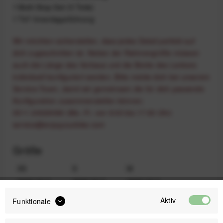
1 Multi‑Stop‑Set (5 Teile)
1 T47‑Innenlagerführung
Wir möchten sicherstellen, dass jedes Detail perfekt auf
dich zugeschnitten ist. Neben der Rahmengröße müssen
auch die Länge des Vorbaus und die Breite des Lenkers
individuell konfiguriert werden. Bitte melde dich bei unserem
Service-Team, damit wir gemeinsam die für dich passende
Konfiguration zusammenstellen können:
0511 20029090 (Mo.-Fr. von 9:00 bis 17:00 Uhr)
service@enjoyyourbike.com
Größe
XS
S
M
4500,00 €
4500,00 €
4500,00 €
Aktiv
Funktionale
L
XL
4500,00 €
4500,00 €