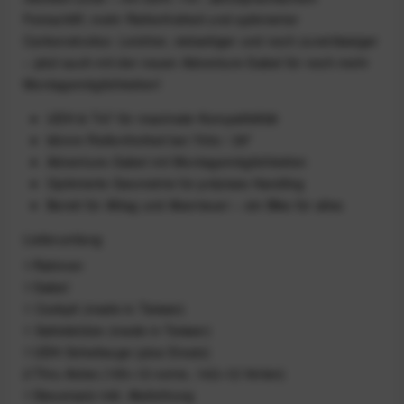
Feinschliff, mehr Reifenfreiheit und optimierter
Carbonstruktur. Leichter, vielseitiger und noch zuverlässiger
– jetzt auch mit der neuen Adventure Gabel für noch mehr
Montagemöglichkeiten!
UDH & T47 für maximale Kompatibilität
66mm Reifenfreiheit bei 700c / 29"
Adventure-Gabel mit Montagemöglichkeiten
Optimierte Geometrie für präzises Handling
Bereit für Alltag und Abenteuer – ein Bike für alles
Lieferumfang
1 Rahmen
1 Gabel
1 Cockpit (made in Taiwan)
1 Sattelstütze (made in Taiwan)
1 UDH‑Schaltauge (plus Ersatz)
2 Thru‑Axles (100×12 vorne, 142×12 hinten)
1 Steuersatz inkl. Abdichtung