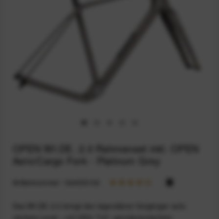
OPEN WI.DE. 2.0 Rahmenset inkl. OPEN
Aero/Cargo Fork - Platinum Grey
Artikelnummer:
164033102
Das WI.DE. 2.0 bringt den legendären Vorgänger aufs
nächste Level – mit UDH, T47, aerodynamischem