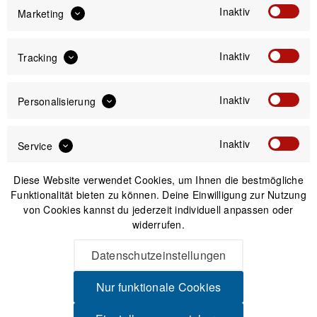
Inaktiv
Marketing
Inaktiv
4.500,00 €
Tracking
Preis:
*
inkl. gesetzl. MwSt.
zzgl. Versandkosten
Inaktiv
Personalisierung
Bitte wähle zuerst
Größe
Inaktiv
Service
Diese Website verwendet Cookies, um Ihnen die bestmögliche
Funktionalität bieten zu können. Deine Einwilligung zur Nutzung
von Cookies kannst du jederzeit individuell anpassen oder
IN DEN
WARENKORB
widerrufen.
Datenschutzeinstellungen
Bikeleasing / Dienstrad: Alle Anbieter
Nur funktionale Cookies
möglich!