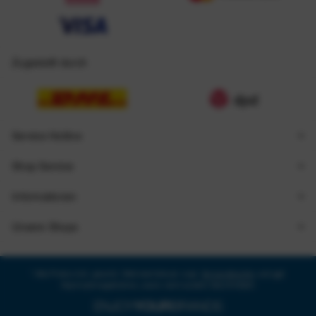
Zugestellt durch
Service Hotline
Shop Service
Informationen
Unsere Shops
* Alle Preise inkl. gesetzl. Mehrwertsteuer zzgl.
Versandkosten
und ggf.
Nachnahmegebühren, wenn nicht anders beschrieben