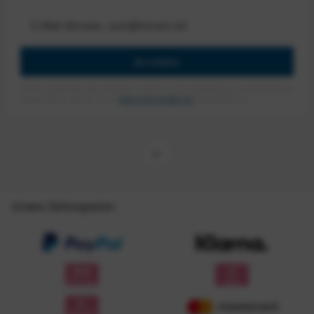
Anmelden
Mit dem Absenden des Formulars erlaube ich die Speicherung und Verarbeitung
meiner Daten, wie Sie in der
Datenschutzerklärung
beschrieben ist.
Unsere Zahlungsarten