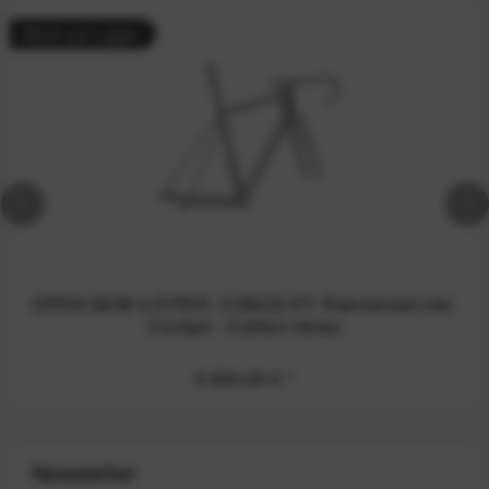
Nicht auf Lager
OPEN NEW U.P.PER. CONCE.PT. Rahmenset inkl.
Cockpit - Carbon Gloss
5.600,00 €
*
Newsletter