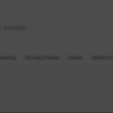
epacking
Running & Fitness
Outdoor
Nutrition &