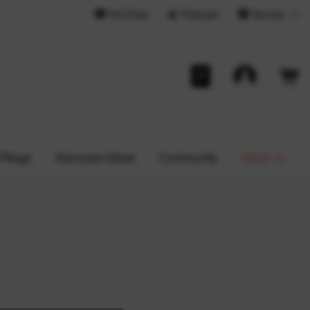
YouTube
Podcast
Service
 Pflege
Hannover-Store
Community
SALE %