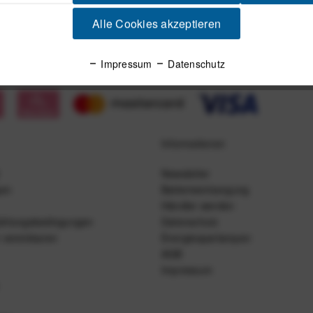
Alle Cookies akzeptieren
Impressum
Datenschutz
Informationen
Newsletter
gen
Batterieentsorgung
Händler werden
ahlungsbedingungen
Datenschutz
 vereinbaren
Energiesparlampen
AGB
Impressum