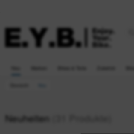
Neu
Marken
Bikes & Teile
Zubehör
Bik
Übersicht
Neu
Neuheiten
(31 Produkte)