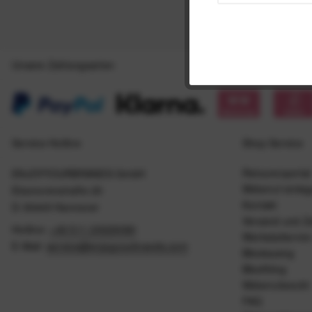
Unsere Zahlungsarten
Service Hotline
Shop Service
Retourenportal
ENJOYYOURBRANDS GmbH
Widerruf einle
Eleonorenstraße 20
Kontakt
D-30449 Hannover
Versand und Z
Hotline:
+49 511 20029090
Werkstattermin
E-Mail:
service@enjoyyourbrands.com
Bikeleasing
Bikefitting
Widerrufsrecht
FAQ