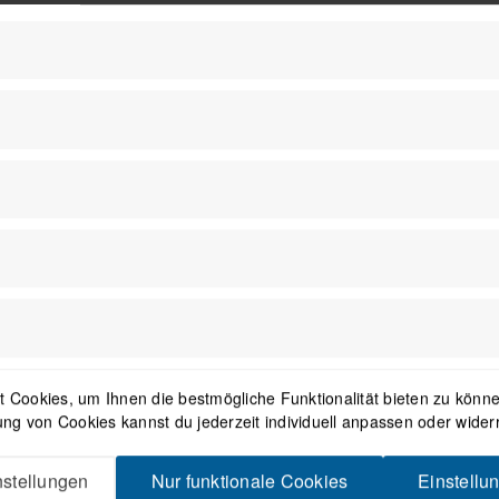
1
2
3
Newsletter
Mit dem Absenden des Formulars 
in der
Datenschutzerklärung
besch
 Cookies, um Ihnen die bestmögliche Funktionalität bieten zu können
ng von Cookies kannst du jederzeit individuell anpassen oder wider
stellungen
Nur funktionale Cookies
Einstellu