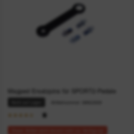
Magped Ersatzpins für SPORT2-Pedale
Nicht auf Lager
Artikelnummer:
68922529
Dieser Artikel steht derzeit nicht zur Verfügung!