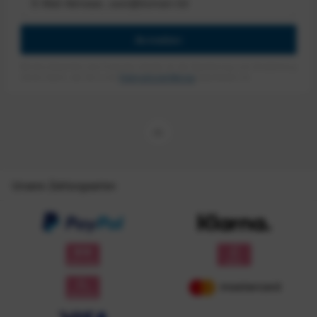
Anmelden
Mit dem Absenden des Formulars erlaube ich die Speicherung und Verarbeitung
meiner Daten, wie Sie in der
Datenschutzerklärung
beschrieben ist.
Unsere Zahlungsarten