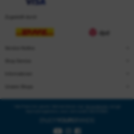
Zugestellt durch
Service Hotline
Shop Service
Informationen
Unsere Shops
* Alle Preise inkl. gesetzl. Mehrwertsteuer zzgl.
Versandkosten
und ggf.
Nachnahmegebühren, wenn nicht anders beschrieben