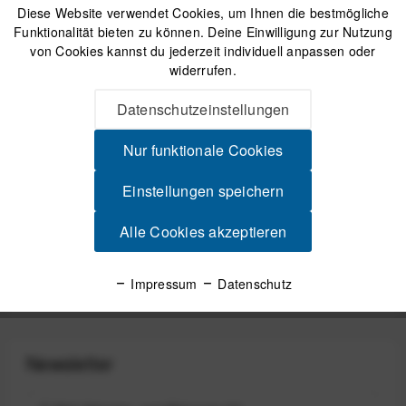
Diese Website verwendet Cookies, um Ihnen die bestmögliche
inkl. gesetzl. MwSt.
zzgl. Versandkosten
Funktionalität bieten zu können. Deine Einwilligung zur Nutzung
von Cookies kannst du jederzeit individuell anpassen oder
widerrufen.
Versand am gleichen Tag bei Bestellungen bis 14 Uhr
Sicherer Kauf auf Rechnung
Datenschutzeinstellungen
30 Tage Widerrufsrecht
Nur funktionale Cookies
Einstellungen speichern
Beschreibung
magped Ersatzpins für SPORT2-Pedale Pins für SPORT2-
Alle Cookies akzeptieren
Pedale von Magped Die Pins gewähren euch...
mehr
Impressum
Datenschutz
Produktsicherheit
Newsletter