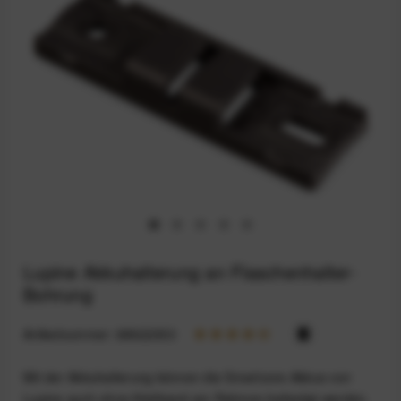
Lupine Akkuhalterung an Flaschenhalter-
Bohrung
Artikelnummer:
68922353
Mit der Akkuhalterung können die Smartcore-Akkus von
Lupine auch ohne Klettband am Rahmen befestigt werden.