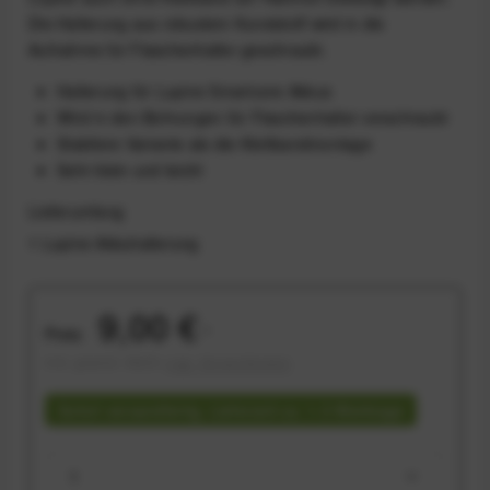
Die Halterung aus robustem Kunststoff wird in die
Aufnahme für Flaschenhalter geschraubt.
Halterung für Lupine Smartcore Akkus
Wird in den Bohrungen für Flaschenhalter verschraubt
Stabilere Variante als die Klettbandmontage
Sehr klein und leicht
Lieferumfang
1 Lupine Akkuhalterung
9,00 €
Preis:
*
inkl. gesetzl. MwSt.
zzgl. Versandkosten
Sofort versandfertig, Lieferzeit ca. 1-3 Werktage