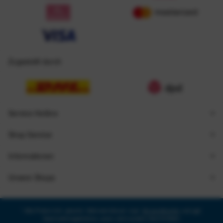
Zugestellt durch
Service Hotline
Shop Service
Informationen
Unsere Shops
* Alle Preise inkl. gesetzl. Mehrwertsteuer zzgl.
Versandkosten
und ggf.
Nachnahmegebühren, wenn nicht anders beschrieben