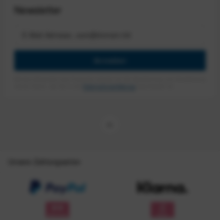
Newsletter
Anmelden
Mit dem Absenden des Formulars erlaube ich die Speicherung und Verarbeitung
meiner Daten, wie Sie in der
Datenschutzerklärung
beschrieben ist.
Unsere Zahlungsarten