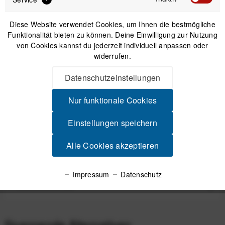
Diese Website verwendet Cookies, um Ihnen die bestmögliche
Funktionalität bieten zu können. Deine Einwilligung zur Nutzung
von Cookies kannst du jederzeit individuell anpassen oder
widerrufen.
Lupine Piko BT 4SC Komplettset
Datenschutzeinstellungen
419,00 €
*
Nur funktionale Cookies
Einstellungen speichern
Beschreibung
Alle Cookies akzeptieren
Lupine Akkuhalterung an Flaschenhalter-Bohrung Halterung
für Smartcore-Akkus am Rahmen Diese...
mehr
Impressum
Datenschutz
Produktsicherheit
Spannende Alternativen