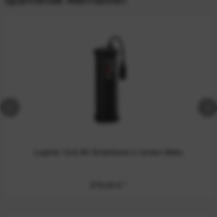
Lupine 13,8 Ah Smartcore Li-Ionen-Akku
279,00 €
*