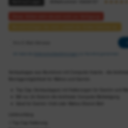
Nicht auf Lager
Artikelnummer:
94234727
Dieser Artikel steht derzeit nicht zur Verfügung!
Benachrichtigen Sie mich, sobald der Artikel lieferbar ist.
Ich habe die
Datenschutzbestimmungen
zur Kenntnis genommen.
Vorbaukappe aus Aluminium mit Computer-Inserts - die leichtes
Montagemöglichkeit für Wahoo und Garmin.
Top Cap (Vorbaukappe) mit Halterungen für Garmin und W
Mit nur 24 Gramm die leichteste Computer-Befestigung
Ideal für Garmin 1040 oder Wahoo Elemnt Bolt
Lieferumfang
1 Top Cap Halterung