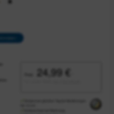
Anmelden
te
24,99 €
Preis:
*
ahoo
inkl. gesetzl. MwSt.
zzgl. Versandkosten
Versand am gleichen Tag bei Bestellungen
bis 14 Uhr
Sicherer Kauf auf Rechnung