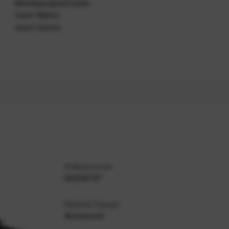
Befestigungsschraube
Insert Wahoo
Insert Garmin
Artikelnummer
94234727
Material Topcap
Aluminium