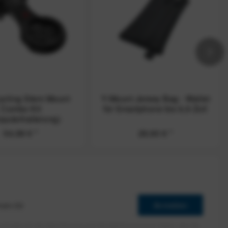
cling Stem Mount
Y-Mount Jersey Bag - Wallet
Combo Kit
für Smartphone bis 6,9 Zoll
puterhalterung)
54,99 €
*
29,90 €
*
Anmelden
erlaube ich die Speicherung und Verarbeitung meiner Daten, wie Sie