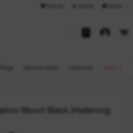
YouTube
Podcast
Service
 Pflege
Hannover-Store
Community
SALE %
hoo Mount Black (Halterung