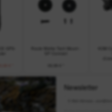
CE GPS-
Route Werks Tech Mount -
KOM Cy
ter
SP Connect
(Com
5,08 €
*
36,99 €
*
Newsletter
Mit dem Absenden des Formulars 