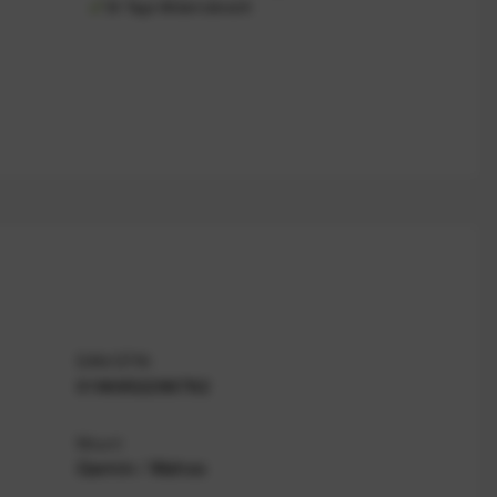
30 Tage Widerrufsrecht
EAN/GTIN
0196852286782
Mount
Garmin / Wahoo