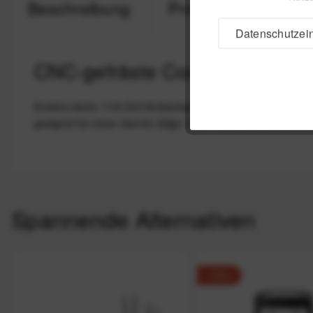
Beschreibung
Produktsicherheit
Datenschutzein
CNC-gefräste Computerhalter
Ersetze deine 11/8-Zoll-Vorbaukappe mit dieser hochwertige
geeignet für einen Garmin Edge 1040 / 50 oder den Elemnt B
Spannende Alternativen
-15%