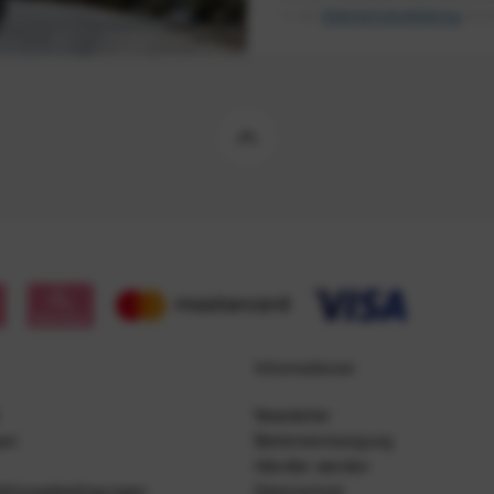
in der
Datenschutzerklärung
besch
Informationen
Newsletter
gen
Batterieentsorgung
Händler werden
ahlungsbedingungen
Datenschutz