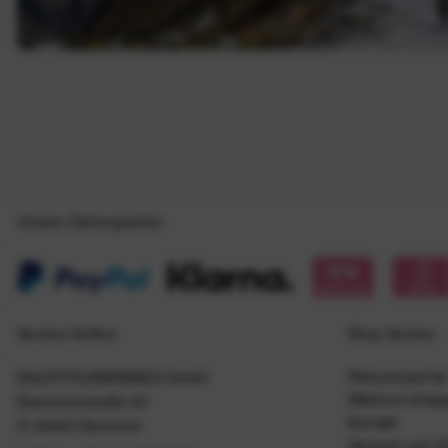
Unsere Zahlungsarten
Service Hotline
Shop Service
Retourenportal
ENJOYYOURBRANDS GmbH
Widerruf einle
Eleonorenstraße 20
Kontakt
D-30449 Hannover
Versand und Z