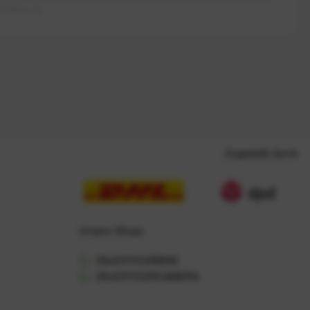
rieben ist.
Zugestellt durch
Unsere Shops
ENJOYYOURBIKE
ENJOYYOURCAMERA