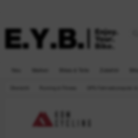
Neu
Marken
Bikes & Teile
Zubehör
Bik
Übersicht
Running & Fitness
GPS-Fahrradcomputer &