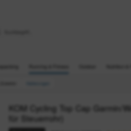
epacking
Running & Fitness
Outdoor
Nutrition &
 Zubehör
Halterungen
KOM Cycling Top Cap Garmin/Wa
für Steuerrohr)