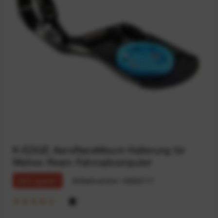
K-EDGE AeroRaceMount Halterung für
Wahoo Roam Fahrradcomputer
22% sparen
Artikelnummer:
59202771