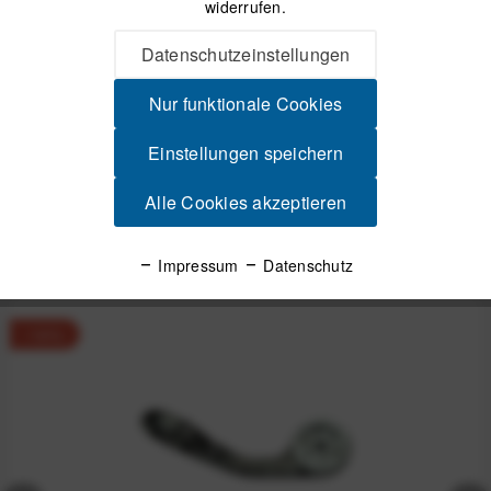
widerrufen.
K-EDGE K13-1605AR Wahoo Roam AeroRaceMount
Halterung für Wahoo Roam Fahrradcomputer Stabiler...
mehr
Datenschutzeinstellungen
Videos
Nur funktionale Cookies
Einstellungen speichern
Produktsicherheit
Alle Cookies akzeptieren
Spannende Alternativen
Impressum
Datenschutz
-14%