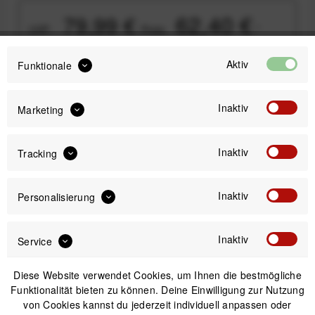
62,40 €
79,99 €
UVP:
Preis:
*
inkl. gesetzl. MwSt.
zzgl. Versandkosten
Aktiv
Funktionale
Sofort versandfertig, Lieferzeit ca. 1-3 Werktage
Inaktiv
Marketing
Inaktiv
Tracking
IN DEN
WARENKORB
Inaktiv
Personalisierung
Versand am gleichen Tag bei Bestellungen bis 14 Uhr
Sicherer Kauf auf Rechnung
Inaktiv
Service
30 Tage Widerrufsrecht
Diese Website verwendet Cookies, um Ihnen die bestmögliche
Funktionalität bieten zu können. Deine Einwilligung zur Nutzung
von Cookies kannst du jederzeit individuell anpassen oder
Beschreibung