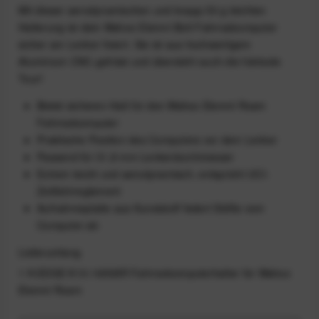
Mit dieser aerodynamischen und knapp 50 g leichten
Halterung ist dein Wahoo Elemnt Bolt Fahrradcomputer
sicher am Lenker fixiert. Sie ist aus hochwertigem
Aluminium CNC-gefräst und übersteht auch die härteste
Tour!
Bietet sicheren Halt für den Wahoo Elemnt Roam
Fahrradcomputer
Praktische Position des Computers vor dem Lenker
Passend für 31,8 mm Lenkerdurchmesser
Extrem leicht und aerodynamisch, entspricht UCI-
Zeitfahrreglement
Aufnahmeplatte aus Kunststoff federt Stöße vom
Computer ab
Lieferumfang
1 K-EDGE K13-1605AR Fahrradcomputerhalter für Wahoo
Elemnt Roam