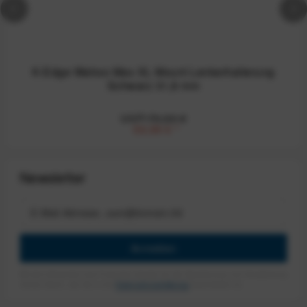
K-Edge Wahoo Max XL Mount Lenkerhalterung
Schwarz 31,8 mm
UVP:70,00 €
59,99 €
*
Newsletter
Anmelden
Mit dem Absenden des Formulars erlaube ich die Speicherung und Verarbeitung
meiner Daten, wie Sie in der
Datenschutzerklärung
beschrieben ist.