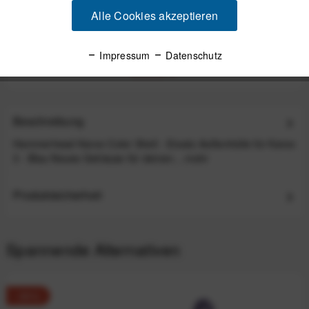
Hammerhead Karoo GPS-Fahrradcomputer (3.
Alle Cookies akzeptieren
Generation)
Impressum
Datenschutz
UVP:499,00 €
339,99 €
*
Beschreibung
Hammerhead Karoo Color Shell - Ersatz-Außenhülle für Karoo
3 - Blau Neues Gehäuse für deinen...
mehr
Produktsicherheit
Spannende Alternativen
-30%