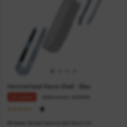
Hammerhead Karoo Shell - Blau
30% sparen
Artikelnummer:
94235803
Mit diesen Schalen bekommt dein Karoo 3 im