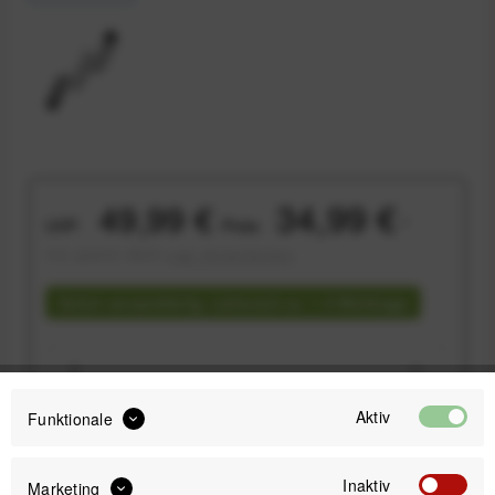
34,99 €
49,99 €
UVP:
Preis:
*
inkl. gesetzl. MwSt.
zzgl. Versandkosten
Sofort versandfertig, Lieferzeit ca. 1-3 Werktage
Aktiv
Funktionale
IN DEN
WARENKORB
Inaktiv
Marketing