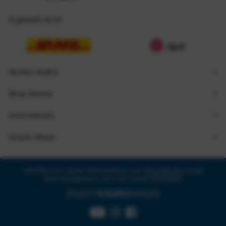
Zugestellt durch
Service Hotline
Shop Service
Informationen
Unsere Shops
* Alle Preise inkl. gesetzl. Mehrwertsteuer zzgl.
Versandkosten
und ggf.
Nachnahmegebühren, wenn nicht anders beschrieben