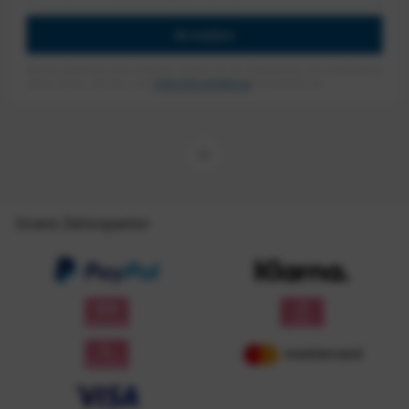
Anmelden
Mit dem Absenden des Formulars erlaube ich die Speicherung und Verarbeitung
meiner Daten, wie Sie in der
Datenschutzerklärung
beschrieben ist.
Unsere Zahlungsarten