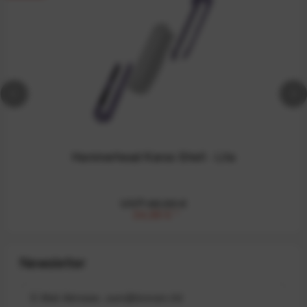
Hammerhead Karoo Shell - Lila
UVP:49,99 €
34,99 €
*
Newsletter