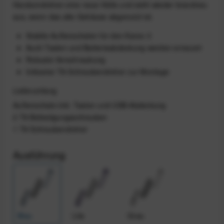
Handumdrehen eine neue Hülle und sieht wieder brandneu
aus, wenn das alte Gehäuse abgenutzt ist.
Stabile Außenschalen für den Karoo 3
Auch Tasten und Batterieabdeckung werden erneuert
Robuste Verschraubung
Inklusive T8-Schraubendreher zur Montage
Lieferumfang
Außenschale inkl. Tasten und USB-Abdeckung
2 T8 Befestigungsschrauben
1 T8 Schraubendreher
Ausführung
Blau
Lila
Grau