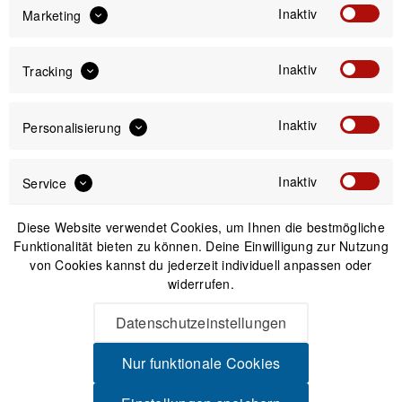
inkl. gesetzl. MwSt.
zzgl. Versandkosten
Inaktiv
Marketing
Inaktiv
Versand am gleichen Tag bei Bestellungen bis 14 Uhr
Tracking
Sicherer Kauf auf Rechnung
30 Tage Widerrufsrecht
Inaktiv
Personalisierung
Passendes Zubehör
Inaktiv
Service
Diese Website verwendet Cookies, um Ihnen die bestmögliche
-15%
Funktionalität bieten zu können. Deine Einwilligung zur Nutzung
von Cookies kannst du jederzeit individuell anpassen oder
widerrufen.
Datenschutzeinstellungen
Nur funktionale Cookies