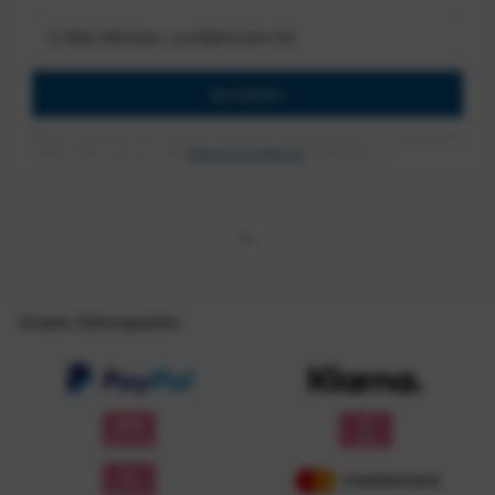
Anmelden
Mit dem Absenden des Formulars erlaube ich die Speicherung und Verarbeitung
meiner Daten, wie Sie in der
Datenschutzerklärung
beschrieben ist.
Unsere Zahlungsarten