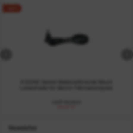
-22%
K-EDGE Garmin Madone/Emonda Mount
Lenkerhalter für Garmin Fahrradcomputer
UVP:70,00 €
54,61 €
*
Newsletter