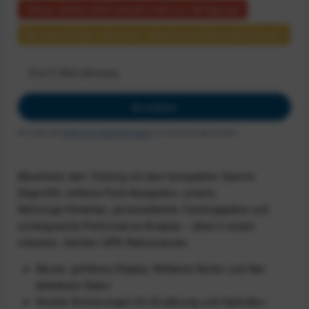
Dieser Artikel steht derzeit nicht zur Verfügung!
Benachrichtigen Sie mich, sobald der Artikel lieferbar ist.
Anmelden
Ich habe die
Datenschutzbestimmungen
zur Kenntnis genommen.
Maximiere dein Training mit dem kompakten Garmin
Edge 550: brillante Farb‑Navigation, smarte
Nahrungs‑Hinweise, personalisierte Trainingspläne und
umfangreiche Performance‑Analyse – alles in einem
robusten, leichten GPS‑Radcomputer.
Neues, größeres Display: Brilliante Karten und klar
ablesbare Daten
Smarte Erinnerungen für Ernährung und Hydration