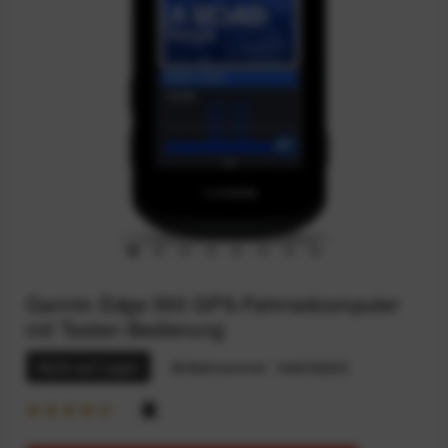
Garmin Edge 550 GPS-Fahrradcomputer
mit Tasten-Bedienung
Nicht auf Lager
Artikelnummer:
164032220