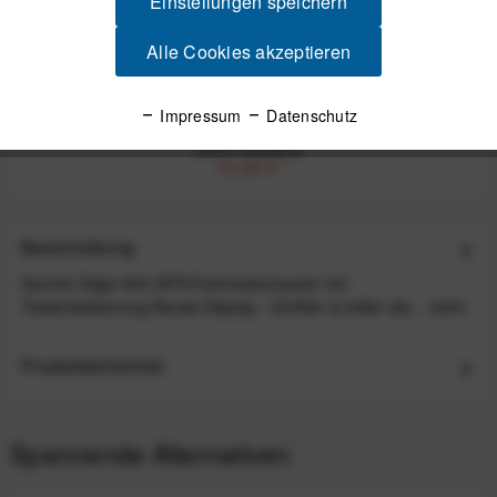
Einstellungen speichern
Alle Cookies akzeptieren
Garmin Silikonhülle für Edge 550 GPS-
Fahrradcomputer - Schwarz
Impressum
Datenschutz
UVP:19,99 €
16,99 €
*
Beschreibung
Garmin Edge 550 GPS-Fahrradcomputer mit
Tastenbedienung Neues Display - Größer & heller als...
mehr
Produktsicherheit
Spannende Alternativen