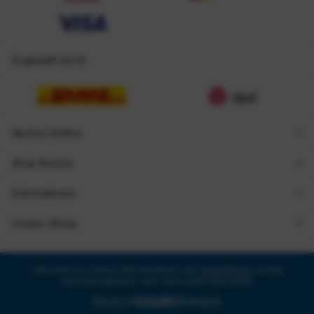
Zugestellt durch
Service Hotline
Shop Service
Informationen
Unsere Shops
* Alle Preise inkl. gesetzl. Mehrwertsteuer zzgl.
Versandkosten
und ggf.
Nachnahmegebühren, wenn nicht anders beschrieben