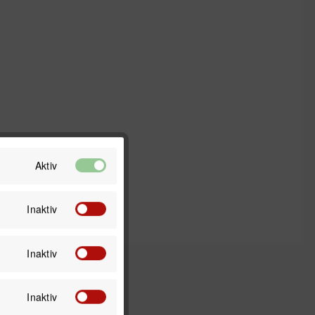
Aktiv
Inaktiv
Inaktiv
Inaktiv