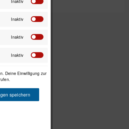
Inaktiv
Inaktiv
Inaktiv
Inaktiv
. Deine Einwilligung zur
rufen.
ngen speichern