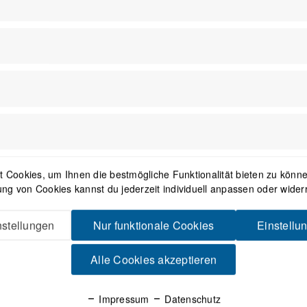
 Cookies, um Ihnen die bestmögliche Funktionalität bieten zu können
ng von Cookies kannst du jederzeit individuell anpassen oder wider
stellungen
Nur funktionale Cookies
Einstellu
Alle Cookies akzeptieren
Impressum
Datenschutz