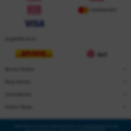
Zugestellt durch
Service Hotline
Shop Service
Informationen
Unsere Shops
* Alle Preise inkl. gesetzl. Mehrwertsteuer zzgl.
Versandkosten
und ggf.
Nachnahmegebühren, wenn nicht anders beschrieben