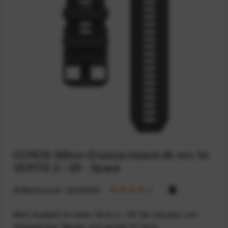
COROS Silikon-Ersatzarmband 26 mm für
VERTIX 2 / 2S - Space
Artikelnummer:
94234649
Mehr Auswahl für deine Vertix 2 / 2S! Die robusten und
pflegeleichten Bänder sind perfekt für harte