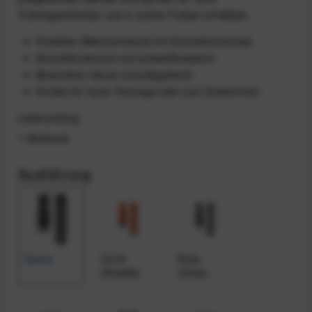
Trainingseinheiten und in coolen Farben erhältlich.
Flexibles Silikonarmband mit Schnellverschluss
Schnelltrocknend und schweißresistent
Besonders robust und pflegeleicht
Perfekt für harte Trainings oder zum Schwimmen
Lieferumfang
1 Armband
Ausführung
Space
Coral
Grey
(Koralle)
(Grau)