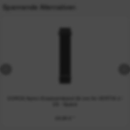
Spannende Alternativen
COROS Nylon-Ersatzarmband 26 mm für VERTIX 2 /
2S - Space
29,99 €
*