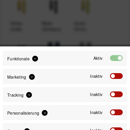
Yellow
Black
Green
(Gelb)
(Schwarz)
(Grün)
Aktiv
Funktionale
Navy (Blau)
Earth
Moon
Inaktiv
Marketing
29,99 €
Inaktiv
Tracking
Preis:
*
inkl. gesetzl. MwSt.
zzgl. Versandkosten
Inaktiv
Personalisierung
Sofort versandfertig, Lieferzeit ca. 1-3 Werktage