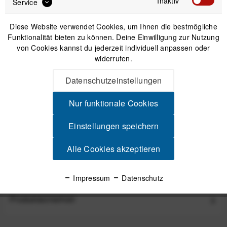
Inaktiv
Service
Diese Website verwendet Cookies, um Ihnen die bestmögliche
Funktionalität bieten zu können. Deine Einwilligung zur Nutzung
von Cookies kannst du jederzeit individuell anpassen oder
IN DEN
WARENKORB
widerrufen.
Datenschutzeinstellungen
Versand am gleichen Tag bei Bestellungen bis 14 Uhr
Sicherer Kauf auf Rechnung
Nur funktionale Cookies
30 Tage Widerrufsrecht
Einstellungen speichern
Beschreibung
Alle Cookies akzeptieren
COROS Silikon-Ersatzarmband 26 mm für VERTIX 2 / 2S -
Space Für jeden was dabei Die...
mehr
Impressum
Datenschutz
Produktsicherheit