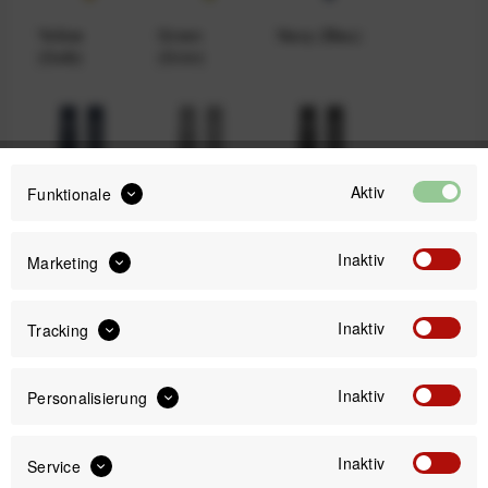
Yellow
Green
Navy (Blau)
(Gelb)
(Grün)
Aktiv
Funktionale
Earth
Moon
Space
Inaktiv
Marketing
29,99 €
Preis:
*
Inaktiv
Tracking
inkl. gesetzl. MwSt.
zzgl. Versandkosten
Inaktiv
Sofort versandfertig, Lieferzeit ca. 1-3 Werktage
Personalisierung
Inaktiv
Service