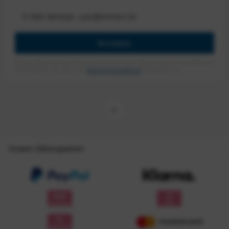
Anmelden
Mit dem Absenden des Formulars erlaube ich die Speicherung und Verarbeitung
meiner Daten, wie Sie in der
Datenschutzerklärung
beschrieben ist.
Unsere Zahlungsarten