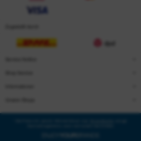
Zugestellt durch
Service Hotline
Shop Service
Informationen
Unsere Shops
* Alle Preise inkl. gesetzl. Mehrwertsteuer zzgl.
Versandkosten
und ggf.
Nachnahmegebühren, wenn nicht anders beschrieben