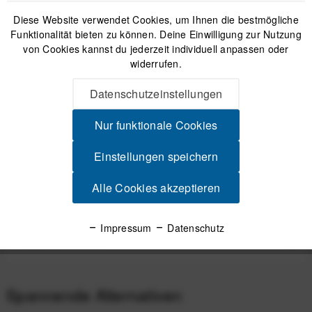
Diese Website verwendet Cookies, um Ihnen die bestmögliche
Funktionalität bieten zu können. Deine Einwilligung zur Nutzung
IN DEN
WARENKORB
von Cookies kannst du jederzeit individuell anpassen oder
widerrufen.
Versand am gleichen Tag bei Bestellungen bis 14 Uhr
Datenschutzeinstellungen
Sicherer Kauf auf Rechnung
30 Tage Widerrufsrecht
Nur funktionale Cookies
Einstellungen speichern
Beschreibung
Alle Cookies akzeptieren
COROS Silikon-Ersatzarmband 26 mm für VERTIX 2 / 2S -
Black (Schwarz) Für jeden was dabei...
mehr
Impressum
Datenschutz
Produktsicherheit
Spannende Alternativen