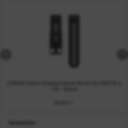
COROS Silikon-Ersatzarmband 26 mm für VERTIX 2
/ 2S - Space
29,99 €
*
Newsletter