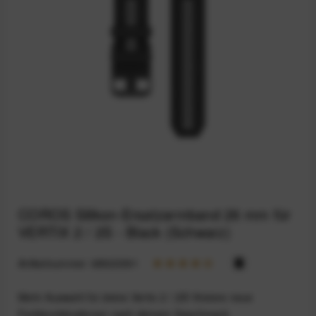
COROS Silikon-Ersatzarmband 26 mm für
VERTIX 2 / 2S - Black (Schwarz)
Artikelnummer:
68923391
Mehr Auswahl für deine Vertix 2 / 2S! Kreiere neue
Farbkombinationen nach deinem Geschmack.