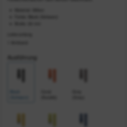
Material: Silikon
Farbe: Black (Schwarz)
Breite: 26 mm
Lieferumfang
1 Armband
Ausführung
Black
Coral
Grey
(Schwarz)
(Koralle)
(Grau)