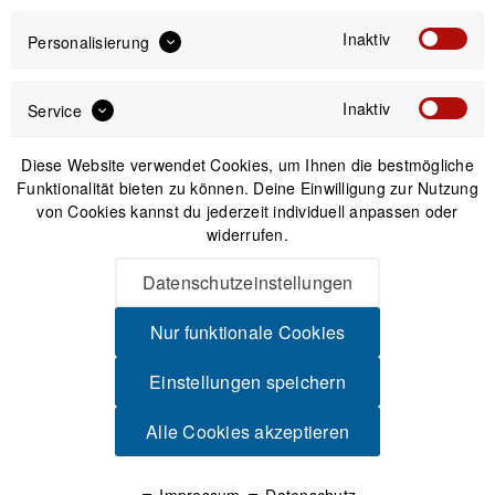
Passendes Zubehör
Inaktiv
Personalisierung
Inaktiv
Service
Diese Website verwendet Cookies, um Ihnen die bestmögliche
Funktionalität bieten zu können. Deine Einwilligung zur Nutzung
von Cookies kannst du jederzeit individuell anpassen oder
widerrufen.
Datenschutzeinstellungen
Nur funktionale Cookies
COROS APEX 4 46 mm GPS Multisport-Uhr - Black
Einstellungen speichern
(Schwarz)
Alle Cookies akzeptieren
499,00 €
*
Impressum
Datenschutz