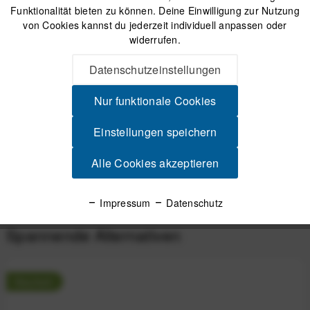
Funktionalität bieten zu können. Deine Einwilligung zur Nutzung
von Cookies kannst du jederzeit individuell anpassen oder
Versand am gleichen Tag bei Bestellungen bis 14 Uhr
widerrufen.
Sicherer Kauf auf Rechnung
30 Tage Widerrufsrecht
Datenschutzeinstellungen
Nur funktionale Cookies
Beschreibung
COROS Silikon-Ersatzarmband 22 mm für PACE 4 / PACE 3 /
Einstellungen speichern
PACE Pro - White (Weiß) Armband aus...
mehr
Alle Cookies akzeptieren
Produktsicherheit
Impressum
Datenschutz
Spannende Alternativen
Neuheit