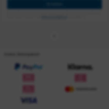
Anmelden
Mit dem Absenden des Formulars erlaube ich die Speicherung und Verarbeitung
meiner Daten, wie Sie in der
Datenschutzerklärung
beschrieben ist.
Unsere Zahlungsarten