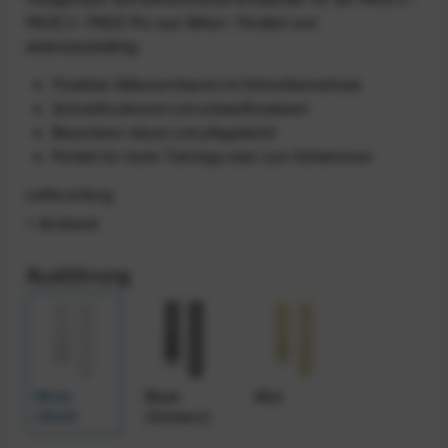
PACE 3 / PACE Pro aus Silikon. Flexibel und
widerstandsfähig.
Flexibles Silikonarmband mit Schnellverschluss
Schnelltrocknend und schweißresistent
Besonders robust und pflegeleicht
Perfekt für harte Trainings oder zum Schwimmen
Lieferumfang
1 Armband
Ausführung
White
Black
Mist
(Weiß)
(Schwarz)