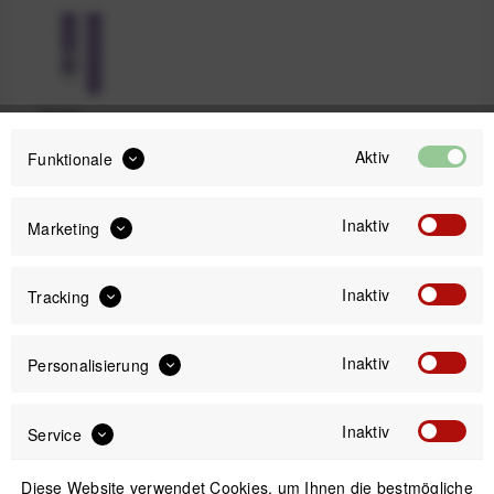
Violet
Aktiv
Funktionale
29,99 €
Inaktiv
Marketing
Preis:
*
inkl. gesetzl. MwSt.
zzgl. Versandkosten
Inaktiv
Tracking
Sofort versandfertig, Lieferzeit ca. 1-3 Werktage
Inaktiv
Personalisierung
Inaktiv
Service
IN DEN
WARENKORB
Diese Website verwendet Cookies, um Ihnen die bestmögliche