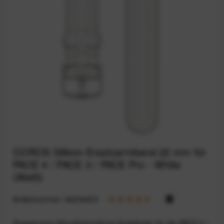
COROS Silikon-Ersatzarmband 22 mm für
PACE 4 / PACE 3 / PACE Pro - White
(Weiß)
Artikelnummer:
94234633
Passgenaue Schnellverschluss-Armbänder für die PACE 4 /