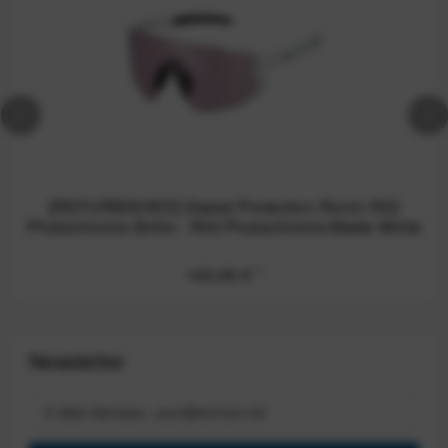
[REFURBISHED] Sweet Protection Ronin RIG
Photochromic Brille - RIG Photochromic/Matte White
140,00 €
*
Newsletter