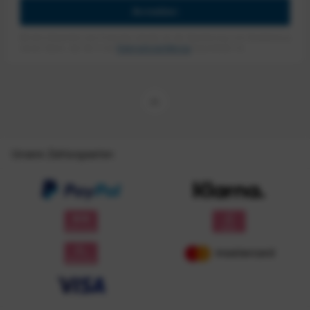
Anmelden
Mit dem Absenden des Formulars erlaube ich die Speicherung und Verarbeitung
meiner Daten, wie Sie in der
Datenschutzerklärung
beschrieben ist.
Unsere Zahlungsarten