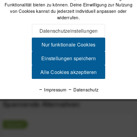
Funktionalität bieten zu können. Deine Einwilligung zur Nutzung
von Cookies kannst du jederzeit individuell anpassen oder
Versand am gleichen Tag bei Bestellungen bis 14 Uhr
widerrufen.
Sicherer Kauf auf Rechnung
30 Tage Widerrufsrecht
Datenschutzeinstellungen
Nur funktionale Cookies
Beschreibung
COROS Silikon-Ersatzarmband 22 mm für PACE 4 / PACE 3 /
Einstellungen speichern
PACE Pro - White (Weiß) Armband aus...
mehr
Alle Cookies akzeptieren
Produktsicherheit
Impressum
Datenschutz
Spannende Alternativen
Neuheit