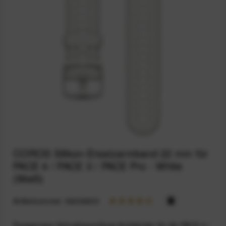
COROS Silikon-Ersatzarmband 22 mm für
PACE 4 / PACE 3 / PACE Pro - White
(Weiß)
Artikelnummer:
94234633
Passgenaue Schnellverschluss-Armbänder für die PACE 4 /