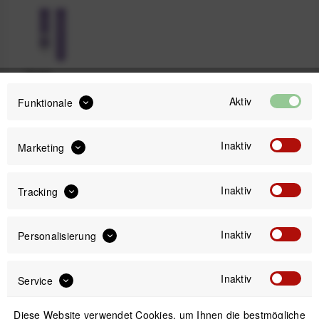
Violet
Aktiv
Funktionale
29,99 €
Inaktiv
Marketing
Preis:
*
inkl. gesetzl. MwSt.
zzgl. Versandkosten
Inaktiv
Tracking
Sofort versandfertig, Lieferzeit ca. 1-3 Werktage
Inaktiv
Personalisierung
Inaktiv
Service
IN DEN
WARENKORB
Diese Website verwendet Cookies, um Ihnen die bestmögliche