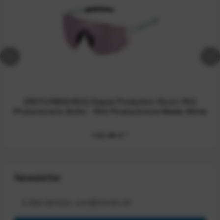
[REFURBISHED] Sweet Protection Ronin RIG
Photochromic Brille - RIG Photochromic/Matte White
132,99 €
*
Newsletter