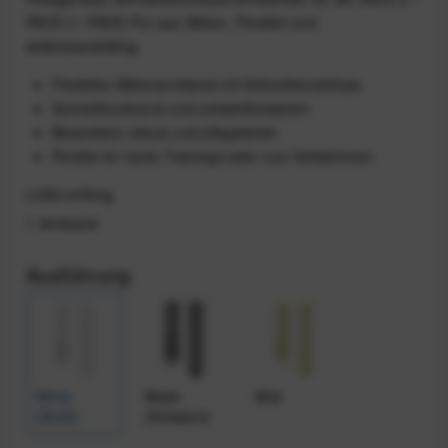
PACE 3 / PACE Pro aus Silikon. Flexibel und
widerstandsfähig.
Flexibles Silikonarmband mit Schnellverschluss
Schnelltrocknend und schweißresistent
Besonders robust und pflegeleicht
Perfekt für harte Trainings oder zum Schwimmen
Lieferumfang
1 Armband
Ausführung
White
Black
Mist
(Weiß)
(Schwarz)