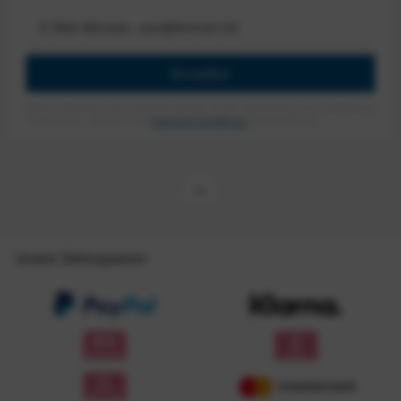
Anmelden
Mit dem Absenden des Formulars erlaube ich die Speicherung und Verarbeitung
meiner Daten, wie Sie in der
Datenschutzerklärung
beschrieben ist.
Unsere Zahlungsarten