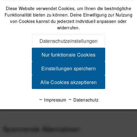
Diese Website verwendet Cookies, um Ihnen die bestmögliche
Funktionalität bieten zu können. Deine Einwilligung zur Nutzung
von Cookies kannst du jederzeit individuell anpassen oder
widerrufen.
COROS POD 2 Performance Optimization Device -
Leistungsmesser für COROS Uhren + COROS App
Datenschutzeinstellungen
119,00 €
*
Nur funktionale Cookies
Einstellungen speichern
Beschreibung
Alle Cookies akzeptieren
COROS POD 2 Charging Dock USB-Ladedock für den
COROS Pod 2 Leistungsmesser Immer...
mehr
Impressum
Datenschutz
Produktsicherheit
Spannende Alternativen