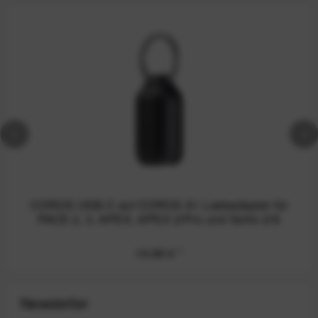
COROS USB-C auf COROS A1 Ladeadapter für
PACE 2, 3, APEX, APEX 2/Pro und Vertix 2/S
19,99 €
*
Newsletter