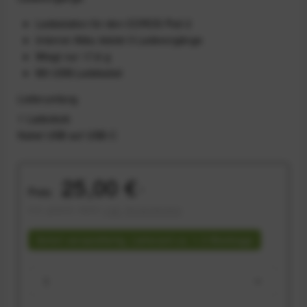
Ladestation für den COROS Pod 2
Interner Akku leistet 5 Ladevorgänge
Wiegt nur 17,6 g
Mit USB-Ladekabel
Lieferumfang
1 Ladedock
Kabel USB auf USB-C
25,00 €
Preis:
*
inkl. gesetzl. MwSt.
zzgl. Versandkosten
Sofort versandfertig, Lieferzeit ca. 1-3 Werktage