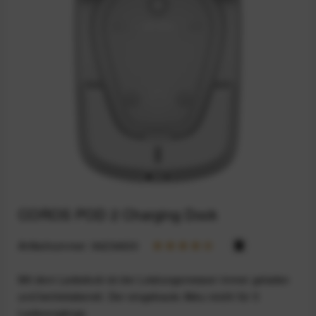
COROS POD 2 Charging Dock
Artikelnummer:
94234630
Mit dem Ladedock ist der Leistungsmesser immer geladen
und betriebsbereit. Der eingebaute Akku reicht für 5
Ladevorgänge.