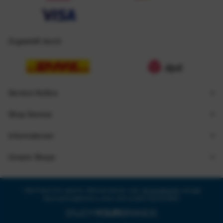
Zugestellt durch
Service Hotline
Shop Service
Informationen
Unsere Shops
* Alle Preise inkl. gesetzl. Mehrwertsteuer zzgl.
Versandkosten
und ggf.
Nachnahmegebühren, wenn nicht anders beschrieben