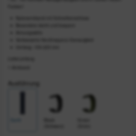
Farben!
Nylonarmband mit Schnellverschluss
Besonders leicht und bequem
Atmungsaktiv
Verbesserte Herzfrequenz-Genauigkeit
Umfang: 155-225 mm
Lieferumfang
1 Armband
Ausführung
Earth
Black
Green
(Schwarz)
(Grün)