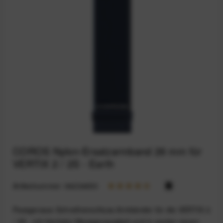
COROS Nylon-Ersatzarmband 26 mm für
VERTIX 2 / 2S - Earth
Artikelnummer:
94234650
Passgenaue Schnellverschluss-Armbänder für die VERTIX 2
/ 2S - mit höchster Messgenauigkeit und in coolen neuen