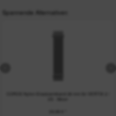
Spannende Alternativen
COROS Nylon-Ersatzarmband 26 mm für VERTIX 2 /
2S - Moon
29,99 €
*