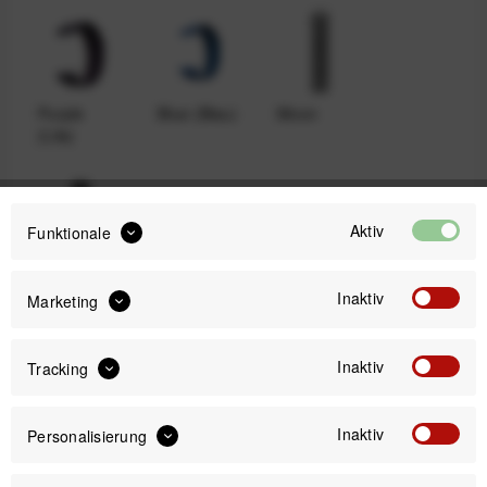
Purple
Blue (Blau)
Moon
(Lila)
Aktiv
Funktionale
Space
Inaktiv
Marketing
Inaktiv
Tracking
29,99 €
Preis:
*
inkl. gesetzl. MwSt.
zzgl. Versandkosten
Inaktiv
Personalisierung
Sofort versandfertig, Lieferzeit ca. 1-3 Werktage