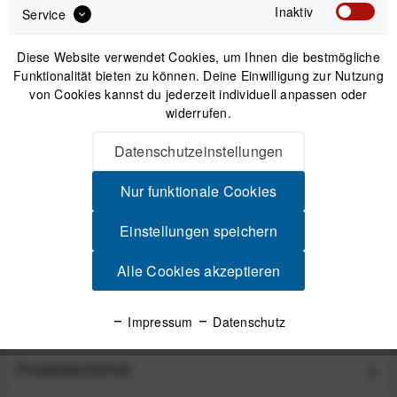
Inaktiv
Service
Diese Website verwendet Cookies, um Ihnen die bestmögliche
Funktionalität bieten zu können. Deine Einwilligung zur Nutzung
von Cookies kannst du jederzeit individuell anpassen oder
IN DEN
WARENKORB
widerrufen.
Datenschutzeinstellungen
Versand am gleichen Tag bei Bestellungen bis 14 Uhr
Sicherer Kauf auf Rechnung
Nur funktionale Cookies
30 Tage Widerrufsrecht
Einstellungen speichern
Alle Cookies akzeptieren
Beschreibung
COROS Nylon-Ersatzarmband 26 mm für VERTIX 2 / 2S -
Impressum
Datenschutz
Earth Armband aus Nylon: sicherer Halt...
mehr
Produktsicherheit