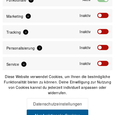
Funktionale
Inaktiv
Marketing
29,99 €
Preis:
*
Inaktiv
Tracking
inkl. gesetzl. MwSt.
zzgl. Versandkosten
Inaktiv
Personalisierung
Versand am gleichen Tag bei Bestellungen bis 14 Uhr
Sicherer Kauf auf Rechnung
30 Tage Widerrufsrecht
Inaktiv
Service
Diese Website verwendet Cookies, um Ihnen die bestmögliche
Passendes Zubehör
Funktionalität bieten zu können. Deine Einwilligung zur Nutzung
von Cookies kannst du jederzeit individuell anpassen oder
widerrufen.
Datenschutzeinstellungen