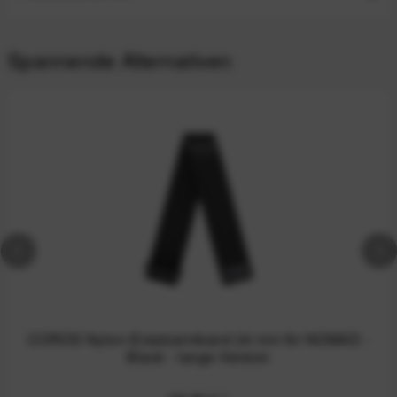
Spannende Alternativen
COROS Nylon-Ersatzarmband 24 mm für NOMAD -
Black - lange Version