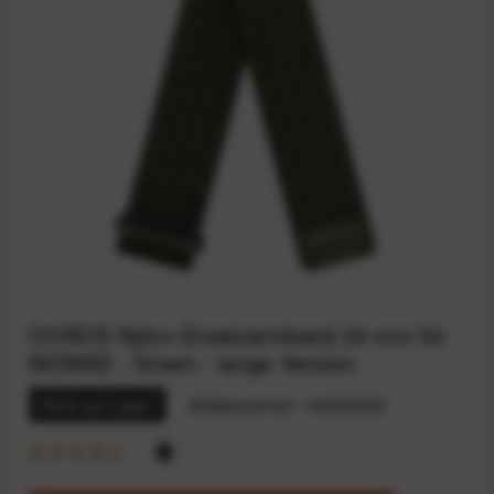
COROS Nylon-Ersatzarmband 24 mm für
NOMAD - Green - lange Version
Nicht auf Lager
Artikelnummer:
164032302