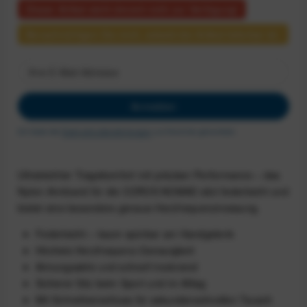
Dieser Artikel steht derzeit nicht zur Verfügung!
Benachrichtigen Sie mich, sobald der Artikel lieferbar ist.
Anmelden
Ich habe die
Datenschutzbestimmungen
zur Kenntnis genommen.
Ultraleichter Tragekomfort mit präziser Performance – das
Nylon-Armband für die COROS NOMAD sitzt federleicht und
bietet eine besonders genaue Herzfrequenzmessung.
Federleicht – kaum spürbar am Handgelenk
Höchste Herzfrequenz-Genauigkeit
Atmungsaktiv und schnell trocknend
Sicherer Sitz beim Sport und im Alltag
Mit Schnellverschluss für sekundenschnellen Tausch