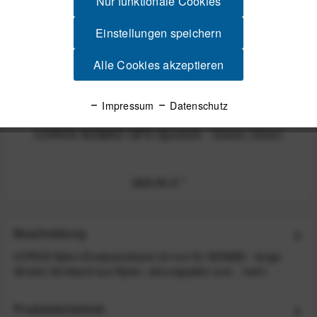
Nur funktionale Cookies
Einstellungen speichern
Alle Cookies akzeptieren
Impressum
Datenschutz
COROS NOMAD GPS-Sportuhr - Green (Grün)
369,00 €
*
Beschreibung
COROS Nylon-Ersatzarmband 24 mm für NOMAD - lange
Version Armband aus Nylon: atmungsaktiv und...
mehr
Produktsicherheit