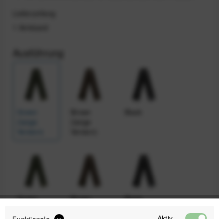
Lieferumfang
1 Armband
Ausführung
Green
Brown
Black
(lange
(lange
Version)
Version)
Green
Brown
Black
(lange
Aktiv
Version)